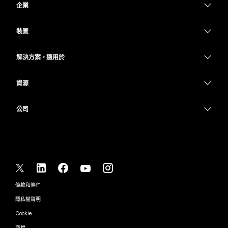
企業
Webex 應用程式
Webex Suite
裝置
Meetings
Calling
耳機
Calling
解決方案，適用於
Meetings
攝影機
教育
Messaging
Messaging
資源
Desk 系列
醫療保健
螢幕共用
下載
Slido
Room 系列
公司
政府
加入測驗會議
Webinars
Cisco
Board 系列
財務
線上課程
Events
聯絡技術支援
電話系列
運動與娛樂
整合
Contact Center
聯絡銷售人員
配件
前線
協助工具
CPaaS
條款和條件
Webex 部落格
非營利
隱私權聲明
包容性
安全性
Webex 思想領導力
Cookie
啟動
即時和隨選網路研討會
Control Hub
Webex Merch Store
商標