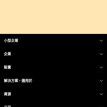
小型企業
定價
企業
Webex 應用程式
Webex Suite
裝置
Meetings
Calling
耳機
Calling
解決方案，適用於
Meetings
攝影機
Messaging
教育
Messaging
資源
Desk 系列
螢幕共用
醫療保健
Slido
下載
Room 系列