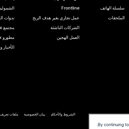
سلسلة الهاتف
Frontline
الشمولية
الملحقات
عمل تجاري بغير هدف الربح
ندوات ال
الشركات الناشئة
مجتمع Webex
العمل الهجين
مطورو Webex
الأخبار و
الشروط والأحكام
بيان الخصوصية
ملفات تعريف ا
By continuing t