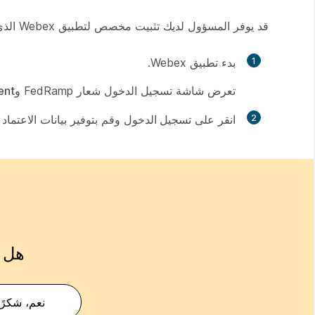
قد يوفر المسؤول لديك تثبيت مخصص لتطبيق Webex الذي تم تكوينه مسبقًا من أجل Webex for Government.
1
بدء تطبيق Webex.
تعرض شاشة تسجيل الدخول شعار FedRamp و
ent
2
انقر على
تسجيل الدخول
وقم بتوفير بيانات الاعتماد
هل ك
نعم، شكرًا