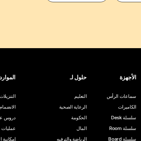
الأجهزة
حلول لـ
الموارد
سماعات الرأس
التعليم
التنزيلات
الكاميرات
الرعاية الصحية
الانضمام
سلسلة Desk
الحكومة
دروس على
سلسلة Room
المال
عمليات ا
سلسلة Board
الرياضة والترفيه
إمكانية 