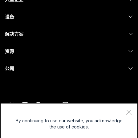
Webex 应用程序
Webex Suite
设备
Meetings
Calling
头戴式耳机
Calling
解决方案
Meetings
摄像头
消息传递
教育
消息传递
资源
Desk 系列
屏幕共享
医疗保健
Slido
下载
Room 系列
公司
政府
Webinars
加入测试会议
Board 系列
Cisco
财务
Events
在线课程
Phone 系列
联系技术支持
体育与娱乐
Contact Center
集成
配件
联系销售
一线员工
CPaaS
辅助功能
条款和条件
Webex Blog
非营利组织
安全性
By continuing to use our website, you acknowledge
包容性
隐私权声明
the use of cookies.
Webex 思想领导力
新兴公司
Control Hub
Cookie
直播和点播网络研讨会