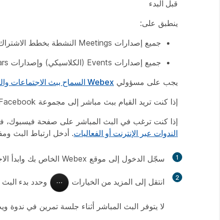
قبل البدء
ينطبق على:
جميع إصدارات Meetings النشطة بخطط الاشتراك Meet وBusiness وEnterprise
جميع إصدارات Events (الكلاسيكي) وإصدارات Webinars
يجب على مسؤولي
Webex السماح ببث الاجتماعات والندوات عبر الإنترنت والفعاليات (الكلاسيكية) إلى
إذا كنت تريد القيام ببث مباشر إلى مجموعة Facebook، يجب على مسؤول المجموعة إضافة تطبيق Meetings إلى المجموعة.
إذا كنت ترغب في البث المباشر على صفحة فيسبوك، فات
الندوات عبر الإنترنت أو الفعاليات
. أدخل ارتباط البث ومفتاح ا
1
سجّل الدخول إلى موقع Webex الخاص بك وابدأ الاجتماع أو ندوة الويب، أو الحدث.
2
انتقل إلى
المزيد من الخيارات
وحدد
بدء البث 
لا يتوفر البث المباشر أثناء جلسة تمرين في ندوة و