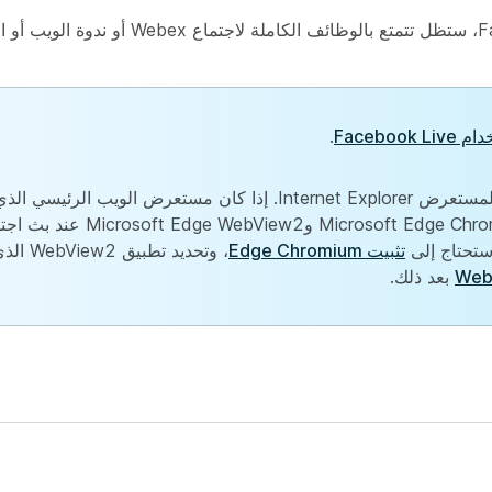
أثناء قيامك ببث اجتماع أو ندوة ويب أو حدث إلى Facebook، ستظل تتمت
Faceboo
.
قامت شركة Microsoft بإيقاف الدعم المقدم للمستعرض Internet Explorer. إذا كان مستعرض 
تثبيت Edge Chromium
، وتحديد 
بعد ذلك.