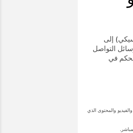
Webex Webinars أو Webex Events (الكلاسيكي) إلى
رك على وسائل التواصل
تحكم في
Faceboo. تتضمن جميع التدفقات الصوت والفيديو والمحتوى الذي
مباشر.