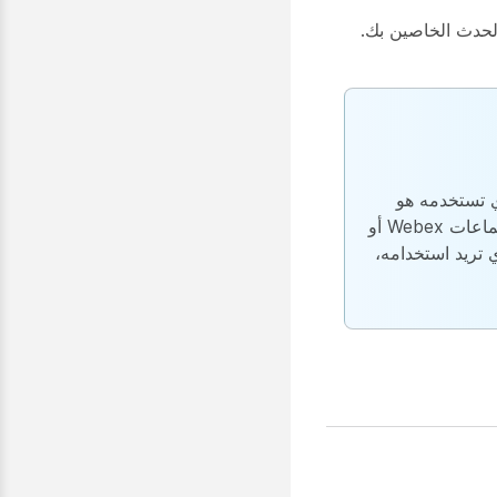
ع بالوظائف الكاملة لاجتماع Webex أو ندوة الويب أو الحدث الخاصين بك.
الويب الرئيسي الذي تستخدمه هو
Internet Explorer، فقد يُطلب منك تثبيت Microsoft Edge Chromium وMicrosoft Edge WebView2 عند بث اجتماعات Webex أو
تطبيق WebView2 الذي تريد استخدامه،