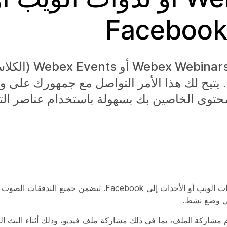
يمكنك البث من Webex Meetings أو 
Facebook باستخدام Facebook Live. يتيح لك هذا الأمر التواصل مع جمهو
محتوى الخاصين بك بسهولة باستخدام عناصر ال
بصفتك المضيف، يمكنك الآن بث محتويات اجتماعاتك أو ندوات الويب أو الأحداث إلى k
 في وضع نشط.
م
مشاركة الملف
، بما في ذلك مشاركة ملف فيديو، وذلك أثناء البث ال