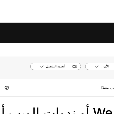
الأدوار
أنظمة التشغيل
بث اجتماعات Webex أو ندوات الويب أ