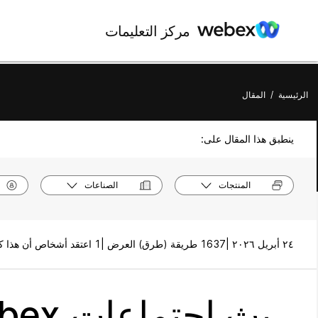
مركز التعليمات
الرئيسية
/
المقال
ينطبق هذا المقال على:
المنتجات
الصناعات
٢٤ أبريل ٢٠٢٦ |
1637 طريقة (طرق) العرض |
1 اعتقد أشخاص أن هذا كان مفيدًا