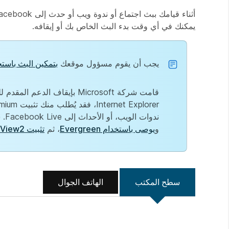
يمكنك في أي وقت بدء البث الخاص بك أو إيقافه.
يجب أن يقوم مسؤول موقعك
بتمكين البث باستخدام k Live
ندوات الويب، أو الأحداث إلى Facebook Live. ستحتاج إلى
و
يوصى باستخدام Evergreen
، ثم
تثبيت WebView2
سطح المكتب
الهاتف الجوال