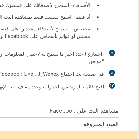
الأصدقاء
– السماح لأصدقائك على فيسبوك فق
أنا فقط
– اسمح لنفسك فقط بمشاهدة البث الخا
مخصص
– السماح لأصدقاء محددين على فيسبو
معينين أو قوائم بأشخاص على Facebook والذين لا تريد أن تتاح لهم فرصة مشاهدة البث الخاص بك.
8
(اختياري) حدد
اختر ما تسمح به
لاختيار المعلومات والقدرات التي يُسمح 
"موافق"
.
9
في صفحة بث اجتماع Webex إلى Facebook Live، قم بضبط إعداداتك، وحدد
10
افتح قائمة
المزيد من الخيارات
وحدد
إيقاف البث
لإنه
مشاهدة البث على Facebook
القيود المعروفة