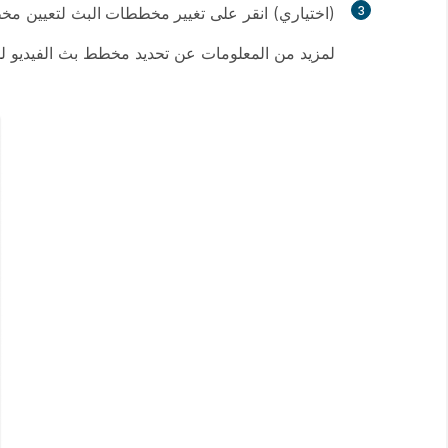
3
(اختياري) انقر على
تغيير مخططات البث
لتعيين مخط
لمزيد من المعلومات عن تحديد مخطط بث الفيديو لديك، ارجع إلى البث المباشر