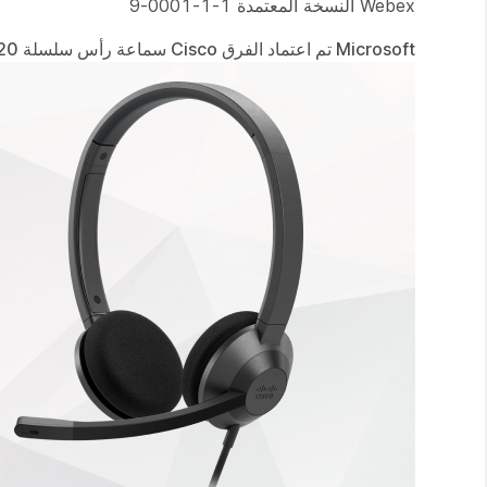
Webex النسخة المعتمدة 1-1-0001-9
Microsoft تم اعتماد الفرق Cisco سماعة رأس سلسلة 320