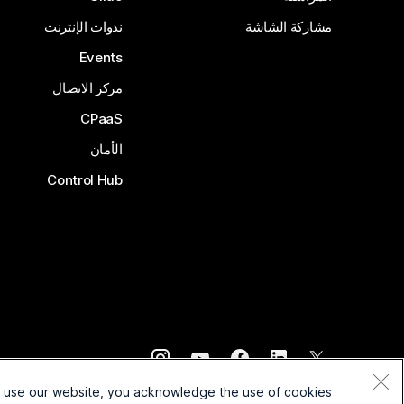
مشاركة الشاشة
ندوات الإنترنت
Events
مركز الاتصال
CPaaS
الأمان
Control Hub
©
2026
Cisco و/أو الشركات التابعة لها. جميع الحقوق محفوظة.
o use our website, you acknowledge the use of cookies.