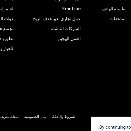
سلسلة الهاتف
Frontline
الشمولية
الملحقات
عمل تجاري بغير هدف الربح
ندوات ال
الشركات الناشئة
مجتمع Webex
العمل الهجين
مطورو Webex
الأخبار و
الشروط والأحكام
بيان الخصوصية
ملفات تعريف ا
By continuing t