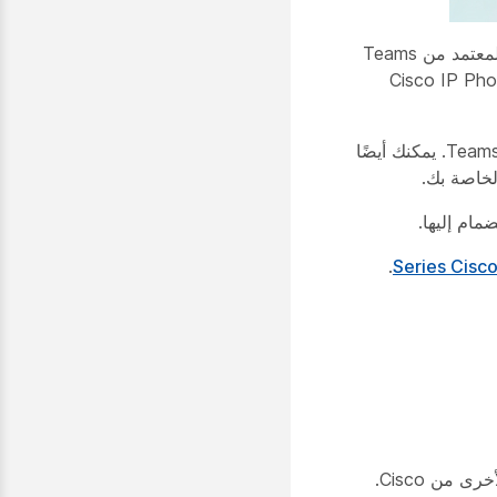
يسعدنا في Cisco أن نعلن عن إصدار جديد من سلسلة سماعات الرأس Cisco 320، المعتمدة لفرق Microsoft. يتمتع الإصدار المعتمد من Teams
هر مثل سلسلة 320 الأصلية، ويعمل أيضًا مع نفس أجهزة Cisco بما في ذلك أجهزة المكتب Cisco IP Phones
يتميز إصدار سلسلة 320 هذا بوجود زر Teams Microsoft الذي يتيح لك الانضمام بسهولة إلى اجتماعات ومكالمات Teams Microsoft. يمكنك أيضًا
.
سلسلة سماعة هاتف Cisco‏ 320 هي مجموعة من سماعات الهاتف المصممة للتكامل السلس مع التطبيقات العميلة والأجهزة الأخرى من Cisco.