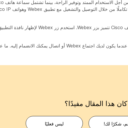
سلسلة سماعة هاتف Cisco‏ 320 هي أيضًا أول سماعة هاتف Cisco تتم
يقوم مؤشر LED لوحدة التحكم في سلسلة 320 بإخطارك عندما يكون لديك اجتماع Webex أو
ان هذا المقال مفيدًا؟
م، شكرًا لك!
ليس فعليًا