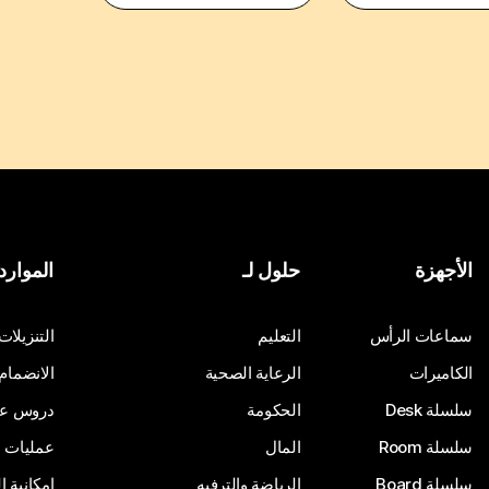
الأجهزة
حلول لـ
الموارد
سماعات الرأس
التعليم
التنزيلات
الكاميرات
الرعاية الصحية
الانضمام
سلسلة Desk
الحكومة
دروس على
سلسلة Room
المال
عمليات ا
سلسلة Board
الرياضة والترفيه
إمكانية 