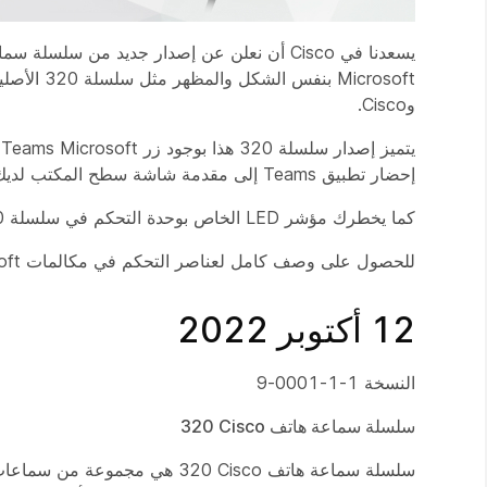
وCisco.
إحضار تطبيق Teams إلى مقدمة شاشة سطح المكتب لديك وحتى نقل الصوت في مكالمة Teams مباشرة إلى سماعة الرأس الخاصة بك.
كما يخطرك مؤشر LED الخاص بوحدة التحكم في سلسلة 320 عندما يكون لديك اجتماع أو مكالمة لفريق Microsoft يمكنك الانضمام إليها.
للحصول على وصف كامل لعناصر التحكم في مكالمات Teams Microsoft، راجع
12 أكتوبر 2022
النسخة 1-1-0001-9
سلسلة سماعة هاتف 320‎ Cisco