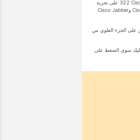
‏‫تشتمل سماعة هاتف Cisco‏ 321 على سماعة أذن واحدة من أجل الاستخدام الممتد وتوفير الراحة، بينما تشتمل سماعة هاتف Cisco‏ 322 على تجربة
ستيريو كاملة لأماكن العمل المزدحمة.‬ ‏‫توفر سماعتا الهاتف تكاملًا من خلال التوصيل والتشغيل مع تطبيق Webex وهواتف Cisco IP وCisco Jabber
يز بزر Webex. استخدم زر Webex لإظهار نافذة التطبيق على الجزء العلوي من
 اتصال يمكنك الانضمام إليه. ما عليك سوى الضغط على