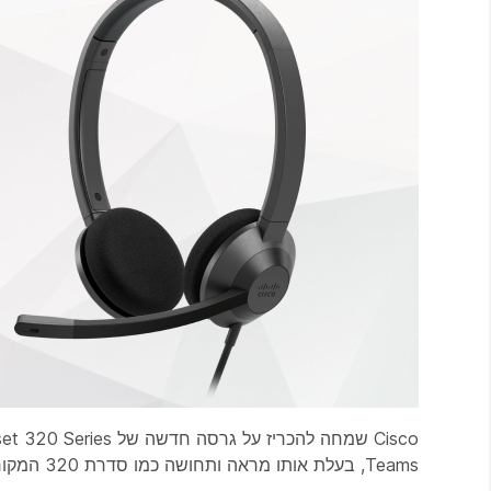
Teams, בעלת אותו מראה ותחושה כמו סדרת 320 המקורית, פועלת גם עם אותם התקני Cisco, כולל Cisco IP Phones והתקני שולחן Cisco.