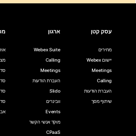
עסק קטן
ארגון
מכ
מחירים
Webex Suite
אוזנ
יישום Webex
Calling
מצל
Meetings
Meetings
סדרת 
Calling
העברת הודעות
סדרת 
העברת הודעות
Slido
סדרת 
שיתוף מסך
וובינרים
סדרת 
Events
אבי
מוקד אנשי הקשר
CPaaS