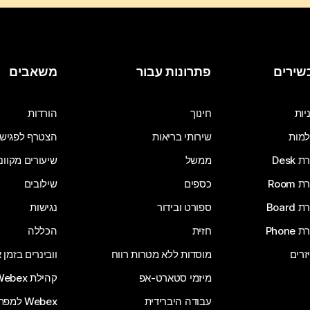
שירים
פתרונות עבור
משאבים
יות
חינוך
הורדות
מות
שירותי בריאות
הצטרף לפגיש
Desk
ממשל
שיעורים מקוונ
Room
כספים
שילובים
Board
ספורט ובידור
נגישות
Phone
חזית
הכללה
זרים
מוסדות ללא מטרות רווח
וובינרים בזמן
מיזמי סטארט-אפ
קהילת Webex
עבודה היברידית
Webex למפתחים