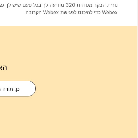
Webex כדי להיכנס לפגישת Webex הקרובה.
הא
כן, תודה 