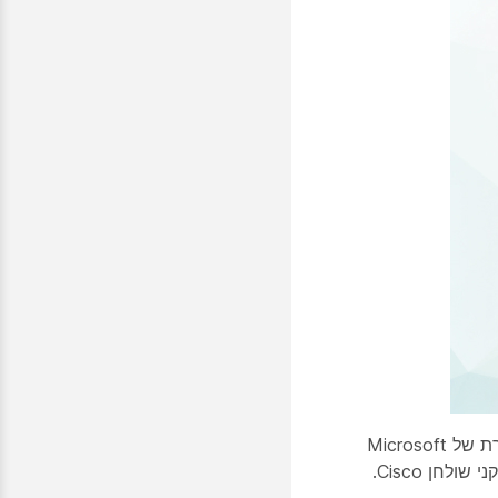
Cisco שמחה להכריז על גרסה חדשה של Cisco Headset 320 Series, המאושרת עבור Microsoft Teams. הגרסה המאושרת של Microsoft