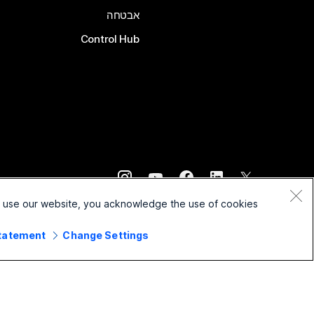
אבטחה
Control Hub
©
2026
Cisco ו/או החברות המשויכות לה. כל הזכויות שמורות.
o use our website, you acknowledge the use of cookies.
Statement
Change Settings