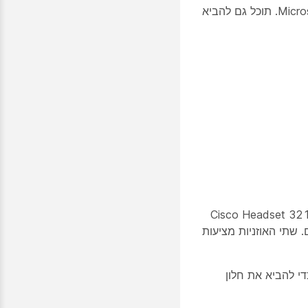
גירסה זו של סדרת 320 כוללת לחצן Microsoft Teams שמעניק לך את הכוח להצטרף בקלות לפגישות ולשיחות Microsoft Teams. תוכל גם להביא
 אוזניות 320 של Cisco היא קבוצה של אוזניות המיועדות לשילוב חלק עם לקוחות ומכשירים רכים אחרים של Cisco. ה-Cisco Headset 321
קומות עבודה עמוסים. שתי האוזניות מציעות
Cisco Headset 3 היא גם האוזניות הראשונות של Cisco הכוללות את כפתור Webex. השתמש בלחצן Webex כדי להביא את חלון