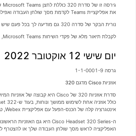
את אפליקציית Teams לקדמת מסך שולחן העבודה ואפילו להעביר שמע בשיחת Teams ישירות לאוזניות.
נורית הבקר של סדרה 320 גם מודיעה לך בכל פעם שיש לך פגישת צוותים Microsoft או שיחה שאתה יכול להצטרף אליה.
לקבלת תיאור מלא של פקדי השיחות Microsoft Teams, ראה
יום שישי 12 אוקטובר 2022
גרסה 1-1-0001-9
אוזניות Cisco מדגם 320
אינטגרציה קלה של הכנס-הפעל עם אפליקציית Webex, טלפונים של Cisco IP, Cisco Jabber ו-Webex Desk Devices.
האפליקציה לראש מסך שולחן העבודה שלך או להצטרף לפ