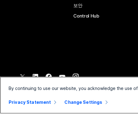
보안
Control Hub
©
2026
Cisco 및/또는 관련 제휴. All rights reserved.
By continuing to use our website, you acknowledge the use of
Privacy Statement
Change Settings