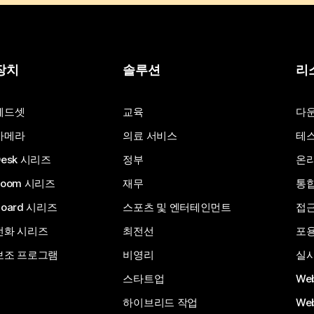
장치
솔루션
리
헤드셋
교육
다
카메라
의료 서비스
테스
Desk 시리즈
정부
온라
Room 시리즈
재무
통
Board 시리즈
스포츠 및 엔터테인먼트
접
전화 시리즈
최전선
포
보조 프로그램
비영리
실시
스타트업
We
하이브리드 작업
We