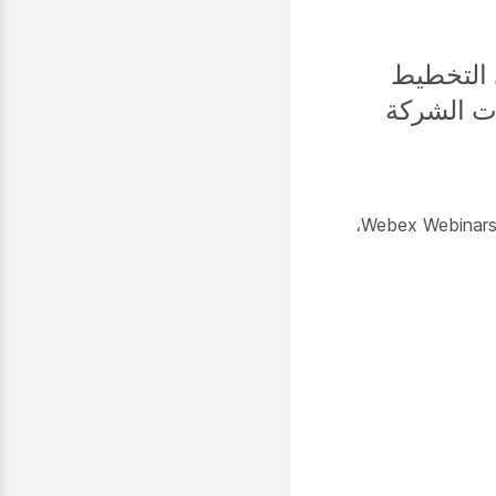
 التخطيط
ت الشركة
باستخدام التحديث 41.4، يتوفر Webex Webinars على موقعك علاوة على Events (الكلاسيكي). للحصول على معلومات حول Webex Webinars،