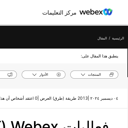
مركز التعليمات
الرئيسية
/
المقال
ينطبق هذا المقال على:
المنتجات
الأدوار
٠٤ ديسمبر ٢٠٢٤ |
2013 طريقة (طرق) العرض |
0 اعتقد أشخاص أن هذا كان مفيدًا
فعاليات Webex (كلاسيكي)