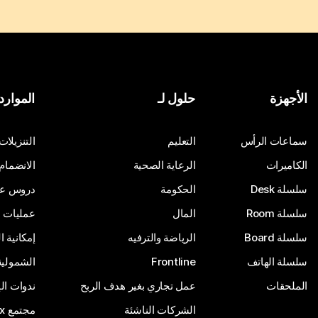
الأجهزة
حلول لـ
الموارد
سماعات الرأس
التعليم
التنزيلات
الكاميرات
الرعاية الصحية
الانضمام
سلسلة Desk
الحكومة
دروس على
سلسلة Room
المال
عمليات ا
سلسلة Board
الرياضة والترفيه
إمكانية 
سلسلة الهاتف
Frontline
الشمولية
الملحقات
عمل تجاري بغير هدف الربح
ندوات ال
الشركات الناشئة
مجتمع Webex