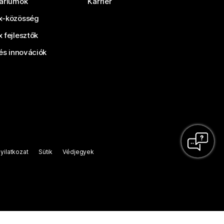
áriumok
Karrier
-közösség
 fejlesztők
és innovációk
yilatkozat
Sütik
Védjegyek