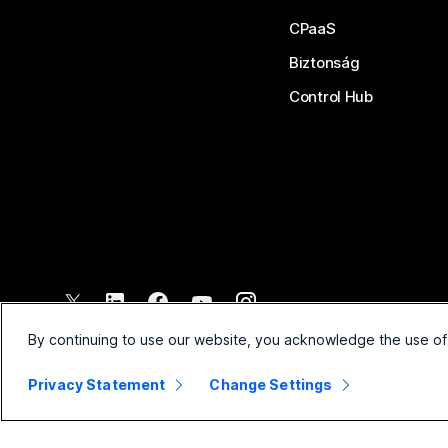
CPaaS
Biztonság
Control Hub
©
2026
Cisco és/vagy társvállalatai. Minden jog fenntartva.
By continuing to use our website, you acknowledge the use of
Privacy Statement
Change Settings