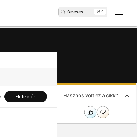
Keresés
...
⌘K
Hasznos volt ez a cikk?
Előfizetés