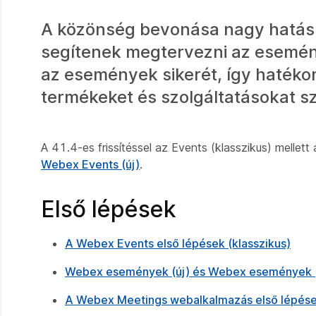
A közönség bevonása nagy hatás
segítenek megtervezni az esemén
az események sikerét, így hatéko
termékeket és szolgáltatásokat 
A 41.4-es frissítéssel az Events (klasszikus) melle
Webex Events (új)
.
Első lépések
A Webex Events első lépések (klasszikus)
Webex események (új) és Webex események (k
A Webex Meetings webalkalmazás első lépés