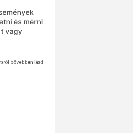
események
tni és mérni
at vagy
rsról bővebben lásd: