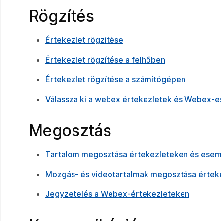
Rögzítés
Értekezlet rögzítése
Értekezlet rögzítése a felhőben
Értekezlet rögzítése a számítógépen
Válassza ki a webex értekezletek és Webex-
Megosztás
Tartalom megosztása értekezleteken és ese
Mozgás- és videotartalmak megosztása érte
Jegyzetelés a Webex-értekezleteken