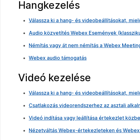
Hangkezelés
Válassza ki a hang- és videobeállításokat, mi
Audio közvetítés Webex Események (klasszik
Némítás vagy át nem némítás a Webex Meeting
Webex audio támogatás
Videó kezelése
Válassza ki a hang- és videobeállításokat, mi
Csatlakozás videorendszerhez az asztali alka
Videó indítása vagy leállítása értekezlet közb
Nézetváltás Webex-értekezleteken és Webe