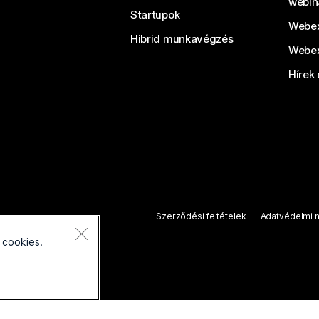
webin
Startupok
Webex
Hibrid munkavégzés
Webex
Hírek 
Szerződési feltételek
Adatvédelmi n
 cookies.