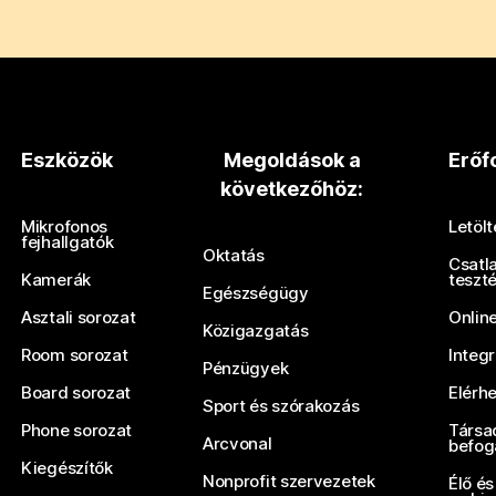
Eszközök
Megoldások a
Erőf
következőhöz:
Mikrofonos
Letöl
fejhallgatók
Oktatás
Csatl
Kamerák
teszt
Egészségügy
Asztali sorozat
Onlin
Közigazgatás
Room sorozat
Integ
Pénzügyek
Board sorozat
Elérh
Sport és szórakozás
Phone sorozat
Társa
Arcvonal
befog
Kiegészítők
Nonprofit szervezetek
Élő és