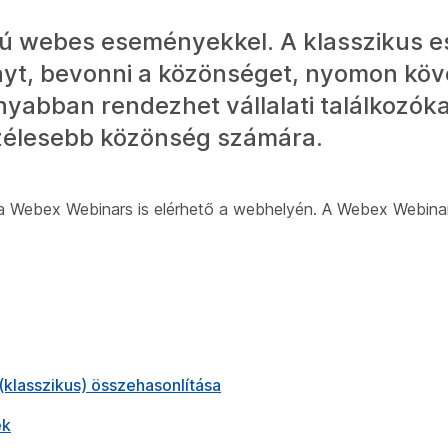
ú webes eseményekkel. A klasszikus 
yt, bevonni a közönséget, nyomon köve
nyabban rendezhet vállalati találkozók
szélesebb közönség számára.
tt a Webex Webinars is elérhető a webhelyén. A Webex Webina
lasszikus) összehasonlítása
ek