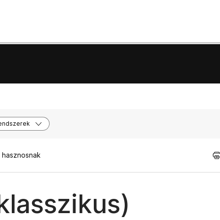
endszerek
t hasznosnak
klasszikus)