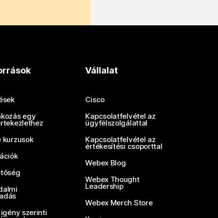
orrások
Vállalat
tések
Cisco
akozás egy
Kapcsolatfelvétel az
értekezlethez
ügyfélszolgálattal
e kurzusok
Kapcsolatfelvétel az
értékesítési csoporttal
rációk
Webex Blog
etőség
Webex Thought
Leadership
dalmi
adás
Webex Merch Store
 igény szerinti