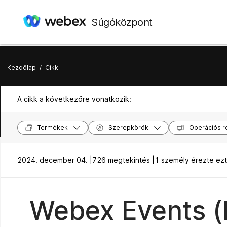
Súgóközpont
Kezdőlap
/
Cikk
A cikk a következőre vonatkozik:
Termékek
Szerepkörök
Operációs r
2024. december 04. |
726 megtekintés |
1 személy érezte ez
Webex Events (