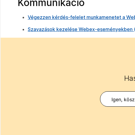
Kommunikáció
Végezzen kérdés-felelet munkamenetet a Web
Szavazások kezelése Webex-eseményekben (k
Has
Igen, kös