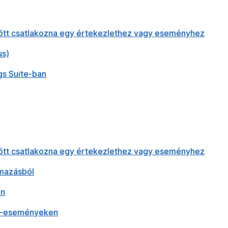
előtt csatlakozna egy értekezlethez vagy eseményhez
us)
s Suite-ban
előtt csatlakozna egy értekezlethez vagy eseményhez
lmazásból
en
x-eseményeken