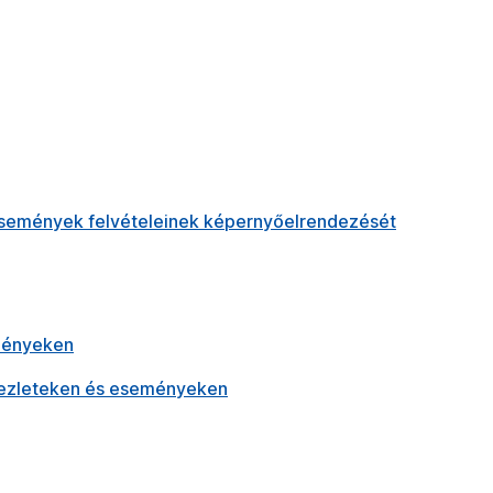
események felvételeinek képernyőelrendezését
ményeken
kezleteken és eseményeken