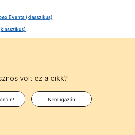
ex Events (klasszikus)
lasszikus)
znos volt ez a cikk?
zönöm!
Nem igazán