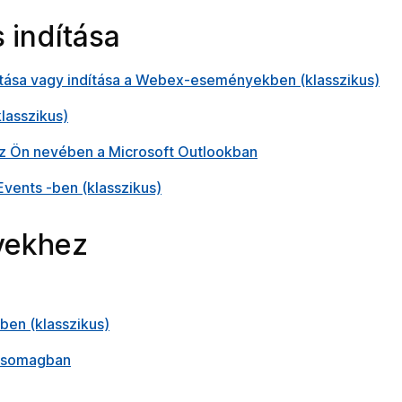
indítása
ása vagy indítása a Webex-eseményekben (klasszikus)
lasszikus)
 Ön nevében a Microsoft Outlookban
ents -ben (klasszikus)
yekhez
ben (klasszikus)
 csomagban