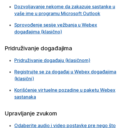
Dozvoljavanje nekome da zakazuje sastanke u
vaše ime u programu Microsoft Outlook
Sprovođenje sesije vežbanja u Webex
događajima (klasično)
Pridruživanje događajima
Pridruživanje događaju (klasičnom)
Registrujte se za događaj u Webex događajima
(klasični)
Korišćenje virtuelne pozadine u paketu Webex
sastanaka
Upravljanje zvukom
Odaberite audio i video postavke pre nego što