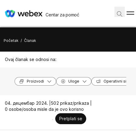
Centar za pomoć
Početak
/
Članak
Ovaj članak se odnosi na:
Proizvodi
Uloge
Operativni sistem
04. децембар 2024. |
502 prikaz/prikaza |
0 osobe/osoba misle da je ovo korisno
Pretplati se