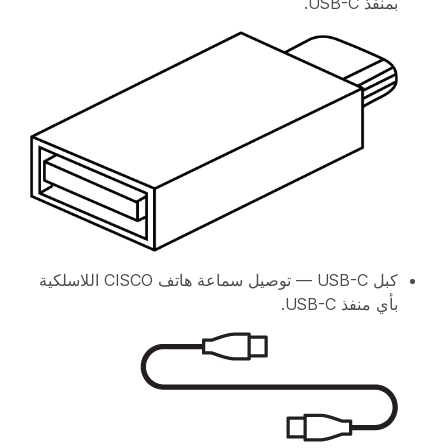
بمنفذ USB-C.
كبل USB-C — توصيل سماعة هاتف CISCO اللاسلكية
بأي منفذ USB-C.