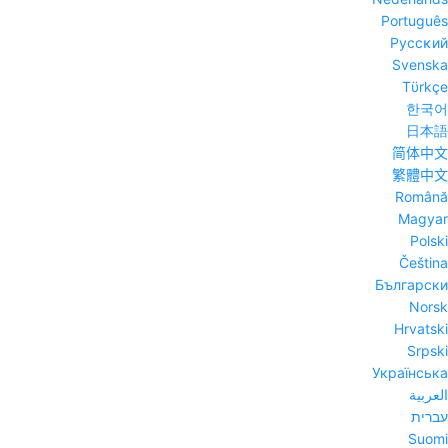
Português
Pyccĸий
Svenska
Tϋrkçe
한국어
日本語
简体中文
繁體中文
Română
Magyar
Polski
Čeština
Български
Norsk
Hrvatski
Srpski
Українська
العربية
עברית
Suomi