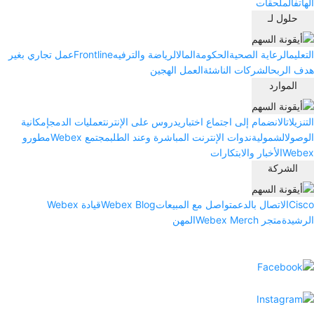
الهاتف
الملحقات
حلول لـ
التعليم
الرعاية الصحية
الحكومة
المال
الرياضة والترفيه
Frontline
عمل تجاري بغير
هدف الربح
الشركات الناشئة
العمل الهجين
الموارد
التنزيلات
الانضمام إلى اجتماع اختباري
دروس على الإنترنت
عمليات الدمج
إمكانية
الوصول
الشمولية
ندوات الإنترنت المباشرة وعند الطلب
مجتمع Webex
مطورو
Webex
الأخبار والابتكارات
الشركة
Cisco
الاتصال بالدعم
تواصل مع المبيعات
Webex Blog
قيادة Webex
الرشيدة
متجر Webex Merch
المهن