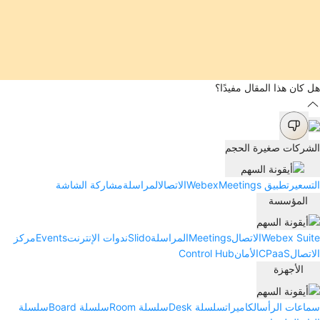
هل كان هذا المقال مفيدًا؟
الشركات صغيرة الحجم
التسعير
تطبيق Webex
Meetings
الاتصال
المراسلة
مشاركة الشاشة
المؤسسة
Webex Suite
الاتصال
Meetings
المراسلة
Slido
ندوات الإنترنت
Events
مركز
الاتصال
CPaaS
الأمان
Control Hub
الأجهزة
سماعات الرأس
الكاميرات
سلسلة Desk
سلسلة Room
سلسلة Board
سلسلة