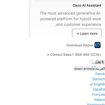
Cisco AI Assistant
The most advanced generative AI-
powered platform for hybrid work
and customer experience.
Learn more →
Download Webex
Contact Sales →
+1-888-469-3239
Ctrl K
بحث
...
العربية
Dansk
Deutsch
English
Español
Français
Italiano
Nederlands