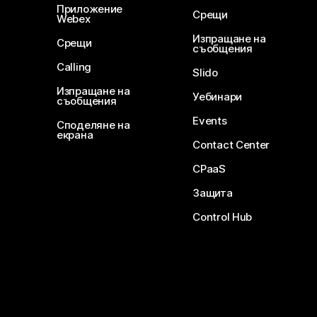
Приложение
Срещи
Webex
Изпращане на
Срещи
съобщения
Calling
Slido
Изпращане на
Уебинари
съобщения
Events
Споделяне на
екрана
Contact Center
CPaaS
Защита
Control Hub