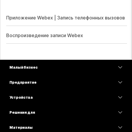
Приложение Webex | Запись телефонных вызовов
Воспроизведение записи Webex
Малый бизнес
Цены
Предприятие
Приложение Webex
Webex Suite
Устройства
Совещания
Calling
гарнитуры
Calling
Решения для
Совещания
Камеры
Образование
Сообщения
Сообщения
Материалы
Серия Desk