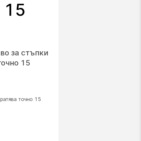
 15
во за стъпки
точно 15
ратява точно 15