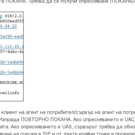
ната ПОКАНА. Трябва да се получи опресняване (ПОКАН
клиент на агент на потребител/сървър на агент на потр
о Изпраща ПОВТОРНО ПОКАНА. Ако опресняването е UAC,
ята. Ако опресняването е UAS, сървърът трябва да обно
ане на грешки в SIP и от двете крайни точки и провере