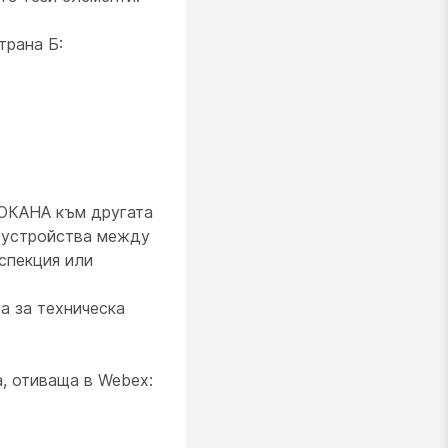
трана Б:
ОКАНА към другата
и устройства между
спекция или
а за техническа
а, отиваща в Webex: