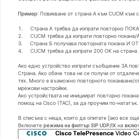
Пример
: Повикване от страна А към CUCM към ст
1. Страна А трябва да изпрати повторно ПО
2. CUCM трябва да изпрати повторно покана/
3. Страна Б получава повторната покана И ОТ
4. CUCM трябва да изпрати 200 OK на страна 
Ако едно устройство изпрати съобщение ЗА по
Страна. Ако обаче това не се получи от отдале
тях. Много е възможно повторното поканване/от
мрежови настройки.
Ако устройствата не инициират повторно покан
помощ на Cisco (TAC), за да проучим по-нататък.
В списъка с неща, които да опитате [ако все ощ
Включете
режима на филтър SIP UDP/IX
на
вклю