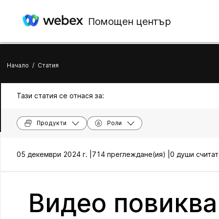
Помощен център
Начало
/
Статия
Тази статия се отнася за:
Продукти
Роли
05 декември 2024 г. |
714 преглеждане(ия) |
0 души считат
Видео повиква