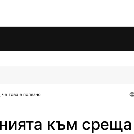
, че това е полезно
нията към среща