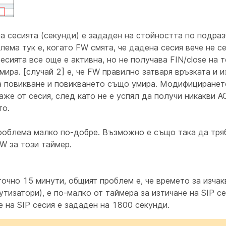
на сесията (секунди) е зададен на стойността по подра
ема тук е, когато FW смята, че дадена сесия вече не с
сесията все още е активна, но не получава FIN/close на т
ира. [случай 2] е, че FW правилно затваря връзката и и
а повикване и повикването също умира. Модифициранет
же от сесия, след като не е успял да получи никакви AC
то.
роблема малко по-добре. Възможно е също така да тря
W за този таймер.
очно 15 минути, общият проблем е, че времето за изчак
изатори), е по-малко от таймера за изтичане на SIP се
е на SIP сесия е зададен на 1800 секунди.