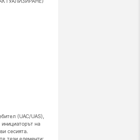
А/АКТУАЛИЗИРАНЕ)
ебител (UAC/UAS),
 инициаторът на
ви сесията.
те тези елементи: