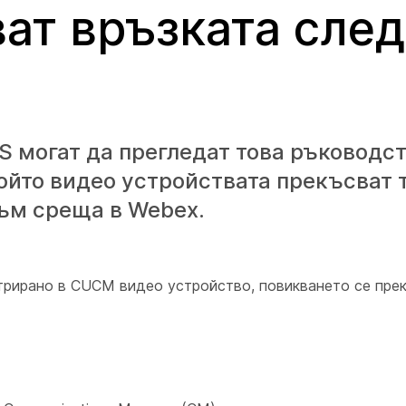
ат връзката след
могат да прегледат това ръководст
ойто видео устройствата прекъсват 
ъм среща в Webex.
трирано в CUCM видео устройство, повикването се прек