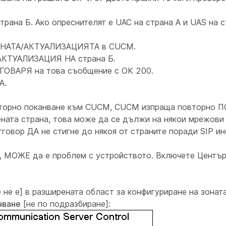
рана Б. Ако опреснителят е UAC на страна А и UAS на с
КАНАТА/АКТУАЛИЗАЦИЯТА в CUCM.
АКТУАЛИЗАЦИЯ НА страна Б.
ГОВАРЯ на това съобщение с OK 200.
А.
вторно поканване към CUCM, CUCM изпраща повторно П
чената страна, това може да се дължи на някои мрежов
говор ДА не стигне до някоя от страните поради SIP ин
а, МОЖЕ да е проблем с устройството. Включете Център
е не е] в разширената област за конфигуриране на зонат
чване
[не по подразбиране]: