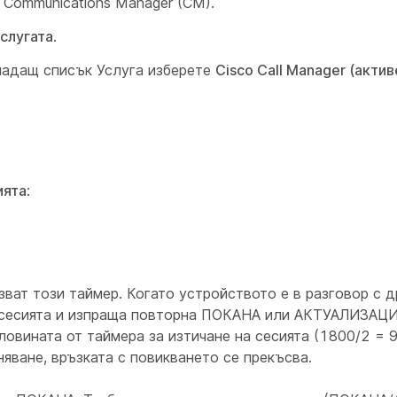
 Communications Manager (CM).
слугата
.
падащ списък
Услуга
изберете
Cisco Call Manager (актив
ията
:
зват този таймер. Когато устройството е в разговор с 
и сесията и изпраща повторна ПОКАНА или АКТУАЛИЗАЦИ
ловината от таймера за изтичане на сесията (1800/2 = 
яване, връзката с повикването се прекъсва.