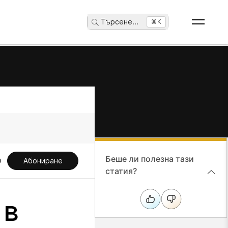
Търсене
...
⌘K
Беше ли полезна тази
Абониране
статия?
 в