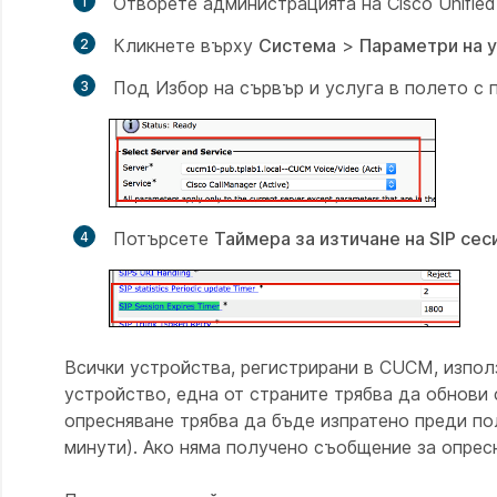
Отворете администрацията на Cisco Unified
Кликнете върху
Система
>
Параметри на у
Под
Избор на сървър и услуга
в полето с 
Потърсете
Таймера за изтичане на SIP сес
Всички устройства, регистрирани в CUCM, изпол
устройство, една от страните трябва да обнов
опресняване трябва да бъде изпратено преди по
минути). Ако няма получено съобщение за опресн