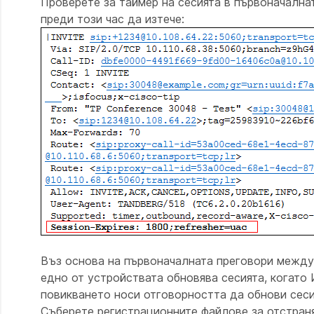
Проверете за таймер на сесията в първоначал
преди този час да изтече:
Въз основа на първоначалната преговори между 
едно от устройствата обновява сесията, когат
повикването носи отговорността да обнови сеси
Съберете регистрационните файлове за отстраняв