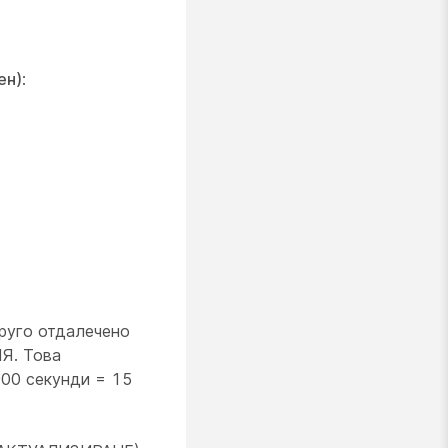
ен)
:
друго отдалечено
Я. Това
900 секунди = 15