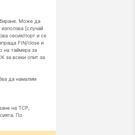
збиране. Може да
е използва [случай
ова сесия/порт и се
зпраща FIN/close и
о на таймера за
K за всеки опит за
бва да намалим
ване на TCP,
сията. По