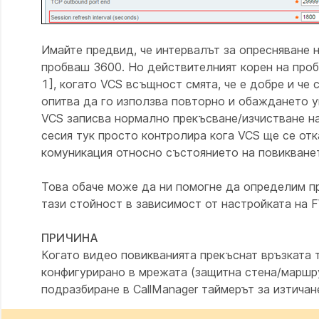
Имайте предвид, че интервалът за опресняване 
пробваш 3600. Но действителният корен на пробл
1], когато VCS всъщност смята, че е добре и че 
опитва да го използва повторно и обаждането ум
VCS записва нормално прекъсване/изчистване н
сесия тук просто контролира кога VCS ще се отка
комуникация относно състоянието на повикване
Това обаче може да ни помогне да определим п
тази стойност в зависимост от настройката на F
ПРИЧИНА
Когато видео повикванията прекъснат връзката т
конфигурирано в мрежата (защитна стена/маршрут
подразбиране в CallManager таймерът за изтичан