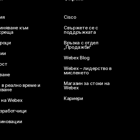
ия
Cisco
иняване към
Свържете се с
среща
поддръжката
уроци
Връзка с отдел
„Продажби“
ции
Webex Blog
ост
Webex – лидерство в
мисленето
ване
Магазин за стоки на
 в реално време и
Webex
кване
Кариери
 на Webex
зработчици
 иновации