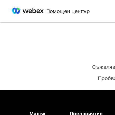
Помощен център
Съжаляв
Пробва
Малък
Предприятие