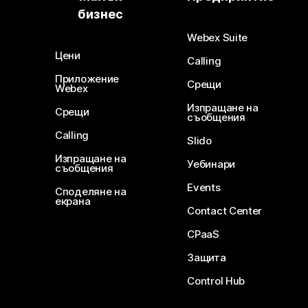
бизнес
Webex Suite
Цени
Calling
Приложение
Срещи
Webex
Изпращане на
Срещи
съобщения
Calling
Slido
Изпращане на
Уебинари
съобщения
Events
Споделяне на
екрана
Contact Center
CPaaS
Защита
Control Hub