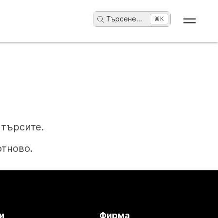
Търсене
...
⌘K
търсите.
отново.
и
Фирма