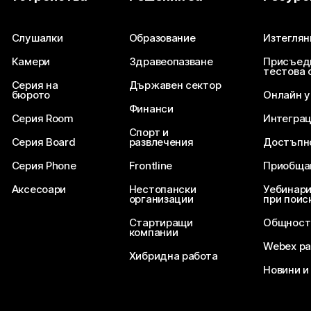
Изпратете въпрос
Слушалки
Образование
Изтеглян
Камери
Здравеопазване
Присъед
тестова 
Серия на
Държавен сектор
бюрото
Онлайн 
Финанси
Серия Room
Интегра
Спорт и
Серия Board
развлечения
Достъпн
Серия Phone
Frontline
Приобща
Аксесоари
Нестопански
Уебинари
организации
при поис
Стартиращи
Общност
компании
Webex ра
Хибридна работа
Новини и