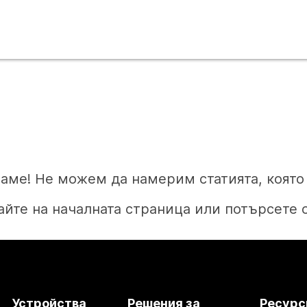
аме! Не можем да намерим статията, която 
йте на началната страница или потърсете 
Начало
Устройства
Решения за
Ресурс
Нуждаете се от отговор?