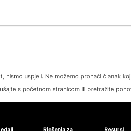
t, nismo uspjeli. Ne možemo pronaći članak koji 
ušajte s početnom stranicom ili pretražite pono
Početak
eđaji
Rješenja za
Resursi
Tražite li odgovor?