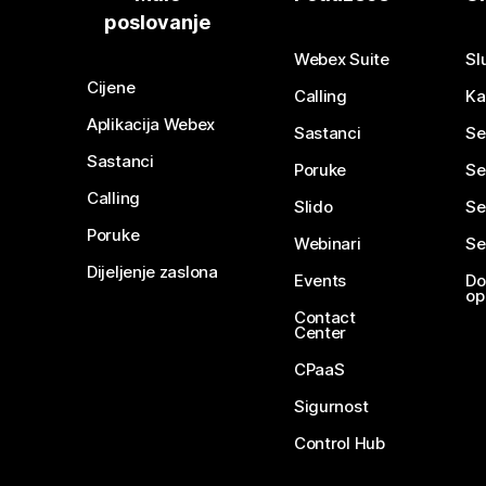
poslovanje
Webex Suite
Sl
Cijene
Calling
Ka
Aplikacija Webex
Sastanci
Se
Sastanci
Poruke
Se
Calling
Slido
Se
Poruke
Webinari
Se
Dijeljenje zaslona
Events
Do
op
Contact
Center
CPaaS
Sigurnost
Control Hub