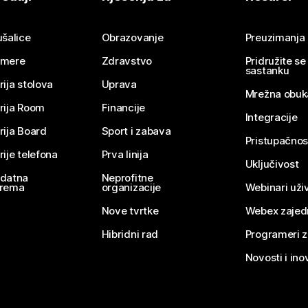
Pošaljite pitanje
ušalice
Obrazovanje
Preuzimanja
mere
Zdravstvo
Pridružite s
sastanku
rija stolova
Uprava
Mrežna obuk
rija Room
Financije
Integracije
rija Board
Sport i zabava
Pristupačnos
rije telefona
Prva linija
Uključivost
datna
Neprofitne
rema
organizacije
Webinari uživ
Nove tvrtke
Webex zajed
Hibridni rad
Programeri 
Novosti i ino