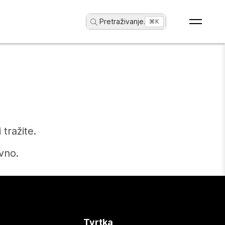
Pretraživanje
...
⌘K
tražite.
vno.
Tvrtka