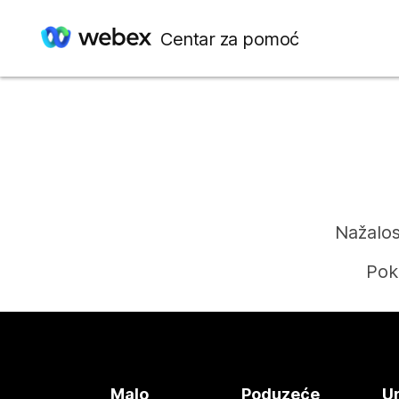
Centar za pomoć
Nažalos
Pok
Malo
Poduzeće
Ur