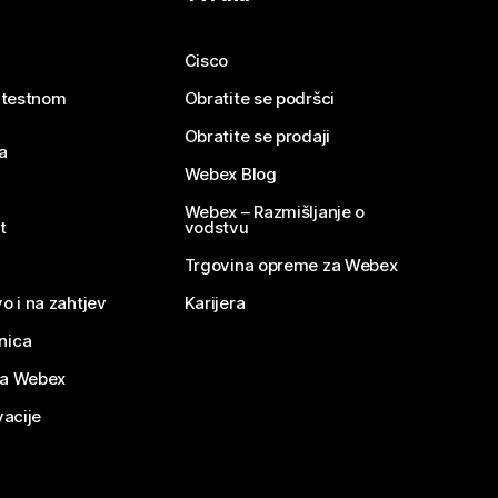
Cisco
e testnom
Obratite se podršci
Obratite se prodaji
a
Webex Blog
Webex – Razmišljanje o
t
vodstvu
Trgovina opreme za Webex
o i na zahtjev
Karijera
nica
za Webex
vacije