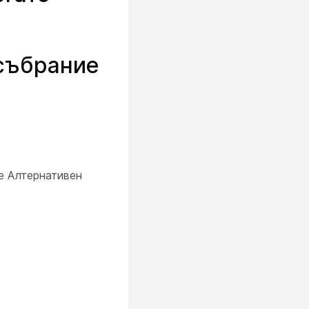
 събрание
е Алтернативен