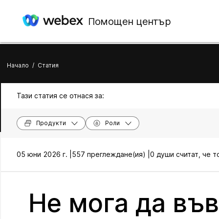
Помощен център
Начало
/
Статия
Тази статия се отнася за:
Продукти
Роли
05 юни 2026 г. |
557 преглеждане(ия) |
0 души считат, че т
Не мога да въ