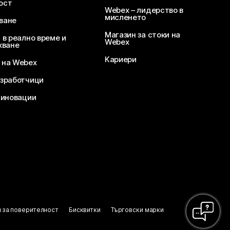
ост
Webex – лидерство в
мисленето
ване
Магазин за стоки на
 в реално време и
Webex
кване
Кариери
 на Webex
зработчици
 иновации
 за поверителност
Бисквитки
Търговски марки