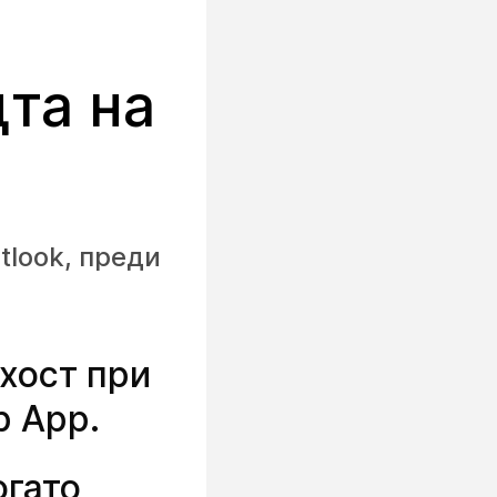
та на
tlook, преди
хост при
p App.
огато