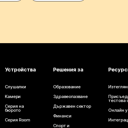
Устройства
Решения за
Ресурс
Слушалки
Образование
Изтеглян
Камери
Здравеопазване
Присъед
тестова 
Серия на
Държавен сектор
бюрото
Онлайн 
Финанси
Серия Room
Интегра
Спорт и