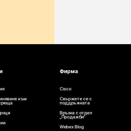
и
Фирма
ия
Cisco
иняване към
Свържете се с
среща
поддръжката
уроци
Връзка с отдел
„Продажби“
ции
Webex Blog