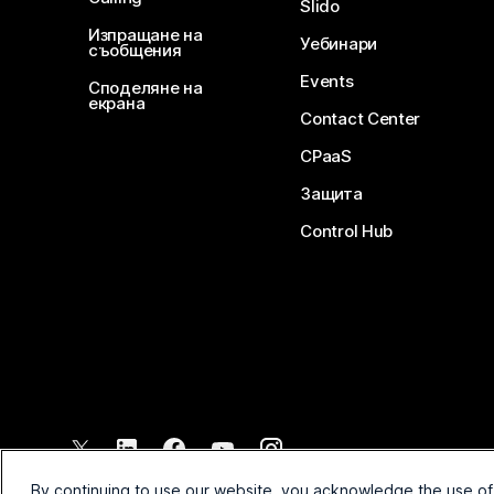
Slido
Изпращане на
Уебинари
съобщения
Events
Споделяне на
екрана
Contact Center
CPaaS
Защита
Control Hub
©
2026
Cisco и/или техните филиали. Всички права запазени.
By continuing to use our website, you acknowledge the use of