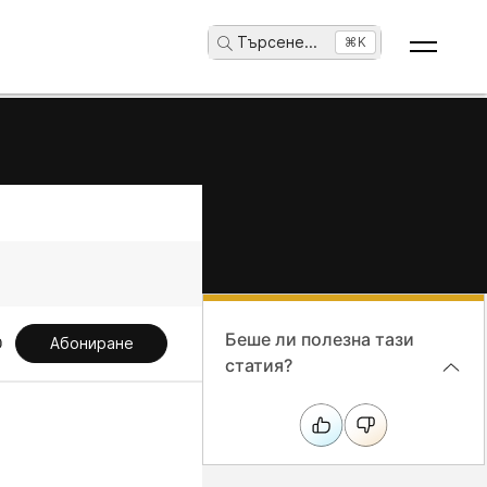
Търсене
...
⌘K
Беше ли полезна тази
Абониране
статия?