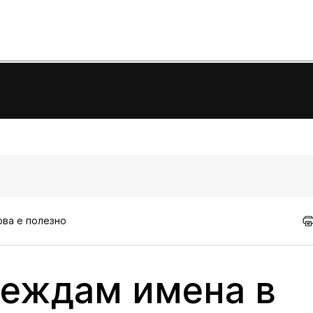
ова е полезно
веждам имена в