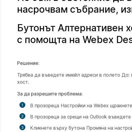
насрочвам събрание, из
Бутонът Алтернативен х
с помощта на Webex Des
Решение:
Трябва да въведете имейл адреси в полето До: 
хост.
За да разрешите проблема:
В
прозореца Настройки на Webex щракнете
В прозореца за срещи на Outlook въведете
Кликнете върху бутона Промяна на
настро