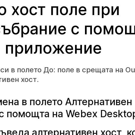
о хост поле при
събрание с помощ
п приложение
и в полето До: поле в срещата на Ou
ивен хост.
ена в полето Алтернативен 
с помощта на Webex Deskto
ъведа алтернативен хост, к