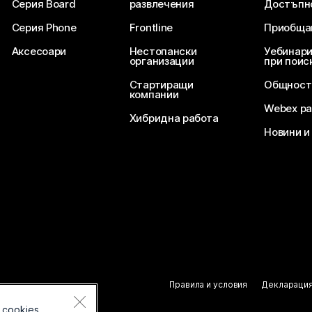
Серия Board
развлечения
Достъпн
Серия Phone
Frontline
Приобща
Аксесоари
Нестопански
Уебинари
организации
при поис
Стартиращи
Общност
компании
Webex ра
Хибридна работа
Новини и
Правила и условия
Декларация
 cookies.