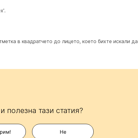
x'.
тметка в квадратчето до лицето, което бихте искали да
и полезна тази статия?
рим!
Не