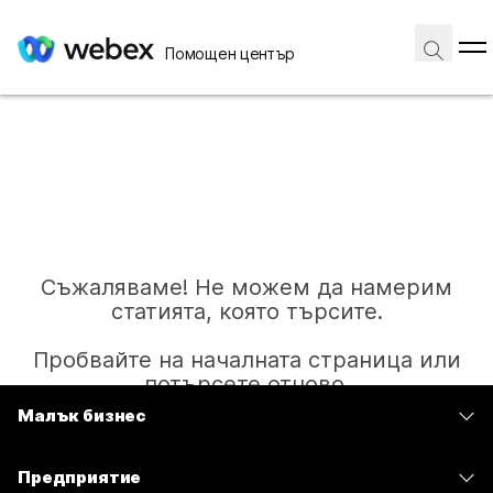
Помощен център
Съжаляваме! Не можем да намерим
статията, която търсите.
Пробвайте на началната страница или
потърсете отново.
Малък бизнес
Цени
Начало
Предприятие