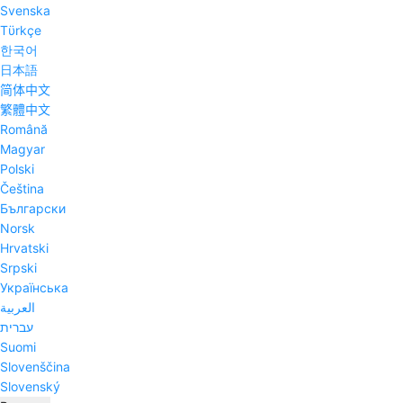
Svenska
Tϋrkçe
한국어
日本語
简体中文
繁體中文
Română
Magyar
Polski
Čeština
Български
Norsk
Hrvatski
Srpski
Українська
العربية
עברית
Suomi
Slovenščina
Slovenský