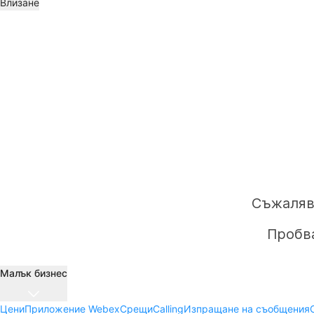
Влизане
Съжаляв
Пробва
Малък бизнес
Цени
Приложение Webex
Срещи
Calling
Изпращане на съобщения