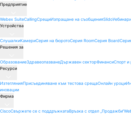
Предприятие
Webex Suite
Calling
Срещи
Изпращане на съобщения
Slido
Уебинар
Устройства
Слушалки
Камери
Серия на бюрото
Серия Room
Серия Board
Сери
Решения за
Образование
Здравеопазване
Държавен сектор
Финанси
Спорт и
Ресурси
Изтегляния
Присъединяване към тестова среща
Онлайн уроци
Ин
иновации
Фирма
Cisco
Свържете се с поддръжката
Връзка с отдел „Продажби“
Web