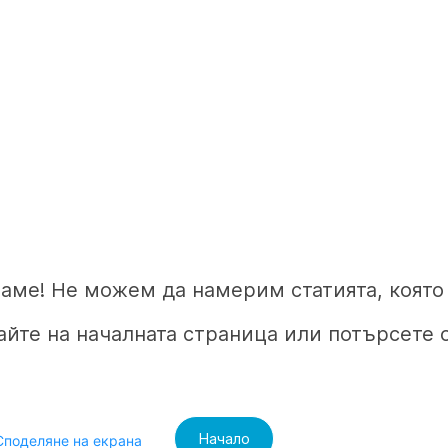
аме! Не можем да намерим статията, която 
йте на началната страница или потърсете 
Начало
Споделяне на екрана