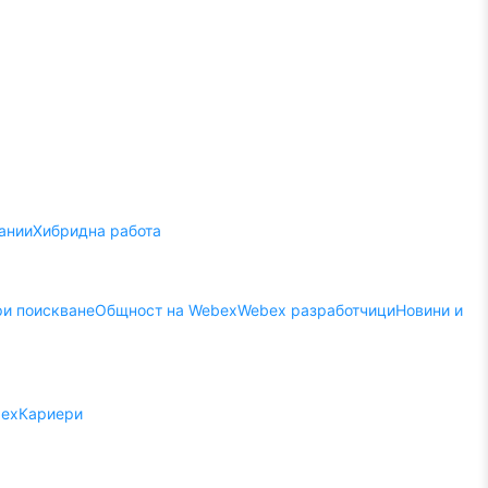
ании
Хибридна работа
ри поискване
Общност на Webex
Webex разработчици
Новини и
bex
Кариери