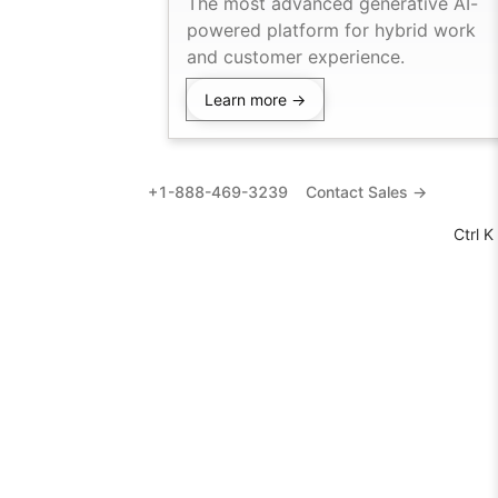
The most advanced generative AI-
powered platform for hybrid work
and customer experience.
Learn more →
+1-888-469-3239
Contact Sales →
Ctrl K