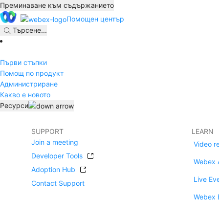
Преминаване към съдържанието
Помощен център
Търсене
...
Първи стъпки
Помощ по продукт
Администриране
Какво е новото
Ресурси
SUPPORT
LEARN
Join a meeting
Video r
Developer Tools
Webex 
Adoption Hub
Live Ev
Contact Support
Webex 