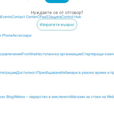
Нуждаете се от отговор?
и
Events
Contact Center
CPaaS
Защита
Control Hub
Изпратете въпрос
я Phone
Аксесоари
 развлечения
Frontline
Нестопански организации
Стартиращи комп
теграции
Достъпност
Приобщаване
Уебинари в реално време и п
ex Blog
Webex – лидерство в мисленето
Магазин за стоки на We