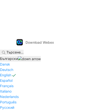
Download Webex
Търсене
...
Български
Dansk
Deutsch
English
Español
Français
Italiano
Nederlands
Português
Pyccĸий