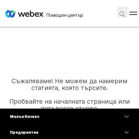
Помощен център
Съжаляваме! Не можем да намерим
статията, която търсите.
Пробвайте на началната страница или
потърсете отново.
Малък бизнес
Цени
Предприятие
Начало