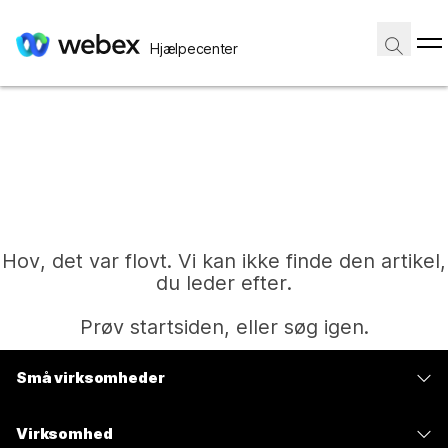
Hjælpecenter
Hov, det var flovt. Vi kan ikke finde den artikel,
du leder efter.
Prøv startsiden, eller søg igen.
Små virksomheder
Hjem
Priser
Virksomhed