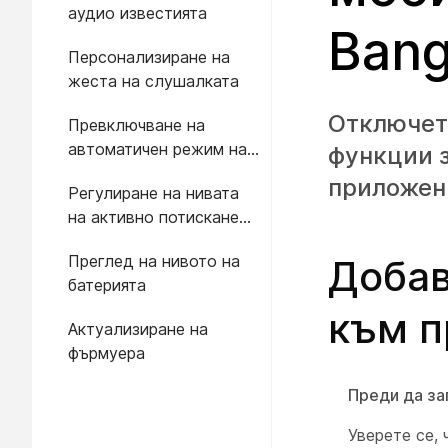
аудио известията
Bang
Персонализиране на
жеста на слушалката
Отключет
Превключване на
автоматичен режим на
функции з
готовност
приложени
Регулиране на нивата
на активно потискане
на шума
Преглед на нивото на
Добав
батерията
към п
Актуализиране на
фърмуера
Преди да за
Уверете се,