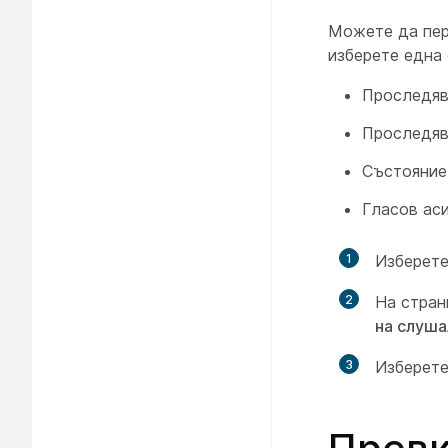
Можете да пер
изберете една 
Проследяв
Проследяв
Състояние
Гласов ас
1
Изберете
2
На стра
на слуша
3
Изберете