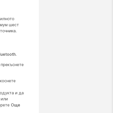
билното
имум шест
точника.
luetooth
.
и прекъснете
окоснете
родукта и да
 или
берете
Още