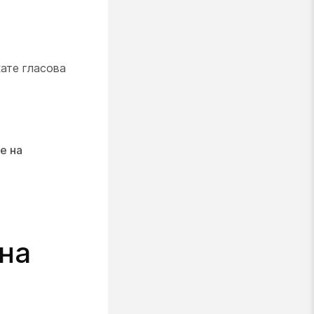
ате гласова
е на
на