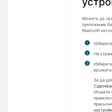
устро
Можете да свъ
приложение Ba
Bluetooth изто
1
Изберете
2
На стра
3
Изберете
връзката
За да до
Сдвояван
Можете с
превключ
прекъсне
настрой