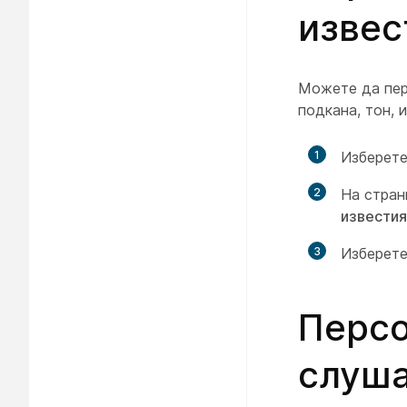
извес
Можете да пер
подкана, тон, 
1
Изберете
2
На стра
известия
3
Изберете
Персо
слуша