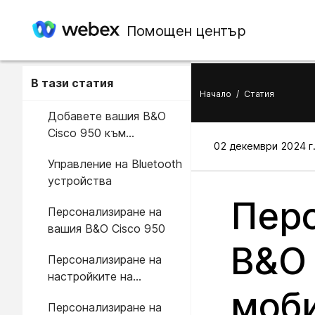
Помощен център
В тази статия
Начало
/
Статия
Добавете вашия B&O
Cisco 950 към
02 декември 2024 г.
приложението Bang &
Управление на Bluetooth
Olufsen
устройства
Перс
Персонализиране на
вашия B&O Cisco 950
B&O 
Персонализиране на
настройките на
моб
еквилайзера
Персонализиране на