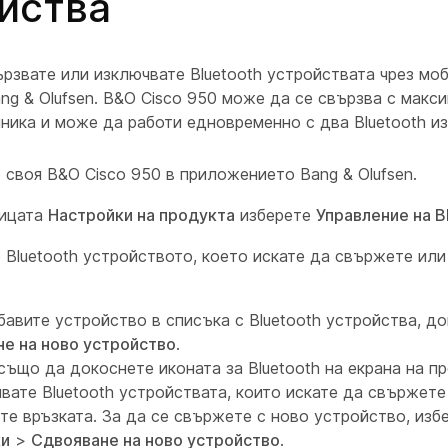
йства
рзвате или изключвате Bluetooth устройствата чрез мо
ng & Olufsen. B&O Cisco 950 може да се свързва с макс
чника и може да работи едновременно с два Bluetooth из
 своя B&O Cisco 950 в приложението Bang & Olufsen.
ницата
Настройки на продукта
изберете
Управление на B
 Bluetooth устройството, което искате да свържете ил
.
бавите устройство в списъка с Bluetooth устройства, д
е на ново устройство
.
ъщо да докоснете иконата за Bluetooth на екрана на п
вате Bluetooth устройствата, които искате да свържете
те връзката. За да се свържете с ново устройство, из
ки
>
Сдвояване на ново устройство
.