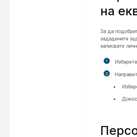
на ек
За да подобри
зададените ау
записвате личн
1
Изберете
2
Направет
Избер
Доко
Персо