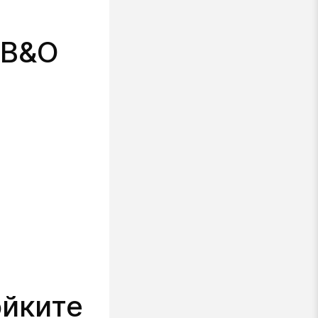
 B&O
ойките