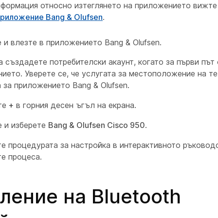
нформация относно изтеглянето на приложението вижт
риложение Bang & Olufsen
.
 и влезте в приложението Bang & Olufsen.
а създадете потребителски акаунт, когато за първи път
ието. Уверете се, че услугата за местоположение на т
 за приложението Bang & Olufsen.
те
+
в горния десен ъгъл на екрана.
 и изберете
Bang & Olufsen Cisco 950
.
е процедурата за настройка в интерактивното ръководс
е процеса.
ление на Bluetooth