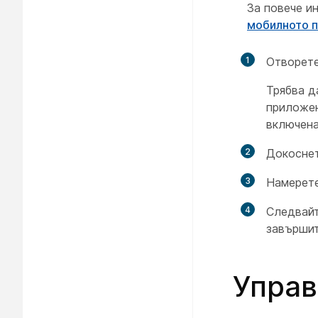
За повече и
мобилното п
1
Отворете
Трябва д
приложен
включена
2
Докосне
3
Намерете
4
Следвайт
завършит
Управ