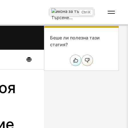
Ctrl K
Търсене
...
Беше ли полезна тази
статия?
оя
ие