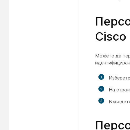
Персо
Cisco
Можете да пер
идентифициране
1
Изберете
2
На стра
3
Въведете
Персо