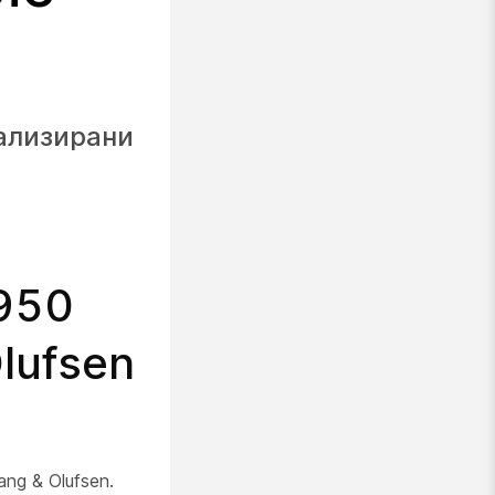
ализирани
950
lufsen
ng & Olufsen.