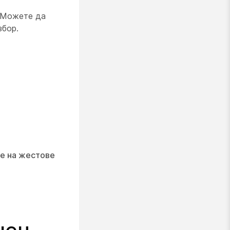
. Можете да
збор.
е на жестове