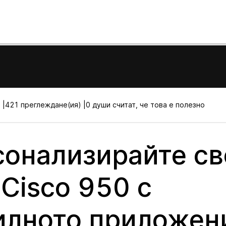
 |
421 преглеждане(ия) |
0 души считат, че това е полезно
онализирайте св
Cisco 950 с
илното приложен