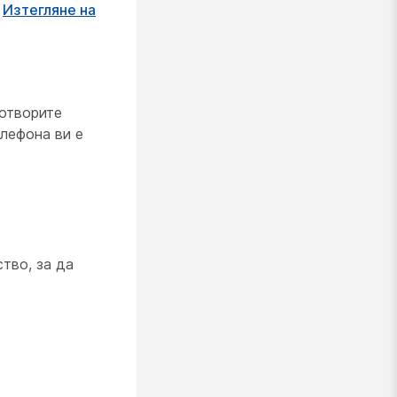
е
Изтегляне на
 отворите
елефона ви е
тво, за да