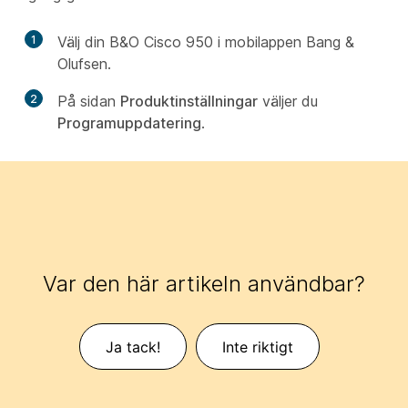
1
Välj din B&O Cisco 950 i mobilappen Bang &
Olufsen.
2
På sidan
Produktinställningar
väljer du
Programuppdatering
.
Var den här artikeln användbar?
Ja tack!
Inte riktigt