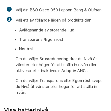
1
Välj din B&O Cisco 950 i appen Bang & Olufsen.
2
Välj ett av följande lägen på produktsidan:
Avlägsnande av störande ljud
Transparens
/
Egen röst
Neutral
Om du väljer
Brusreducering
drar du
Nivå
åt
vänster eller höger för att ställa in nivån eller
aktiverar eller inaktiverar
Adaptiv ANC
.
Om du väljer
Transparens
eller
Egen röst
sveper
du
Nivå
åt vänster eller höger för att ställa in
nivån.
Visa batterinivå