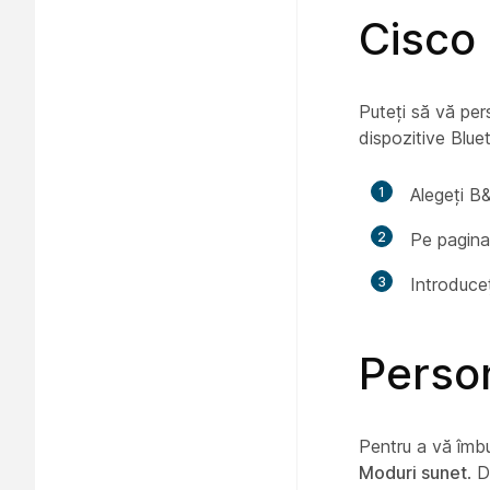
Cisco
Puteți să vă per
dispozitive Blue
1
Alegeți B
2
Pe pagin
3
Introduceț
Person
Pentru a vă îmbu
Moduri sunet
. 