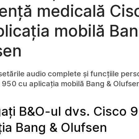
tență medicală Ci
plicația mobilă Ba
sen
setările audio complete și funcțiile per
950 cu aplicația mobilă Bang & Olufse
ați B&O-ul dvs. Cisco 9
ția Bang & Olufsen