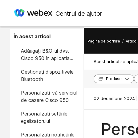
Centrul de ajutor
În acest articol
Pagină de pornire
/
Articol
Adăugați B&O-ul dvs.
Cisco 950 în aplicația
Acest articol se aplic
Bang & Olufsen
Gestionați dispozitivele
Bluetooth
Produse
Personalizați-vă serviciul
02 decembrie 2024 |
de cazare Cisco 950
Personalizați setările
egalizatorului
Pers
Personalizaţi notificările