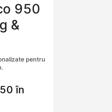
sco 950
ng &
sonalizate pentru
n.
50 în