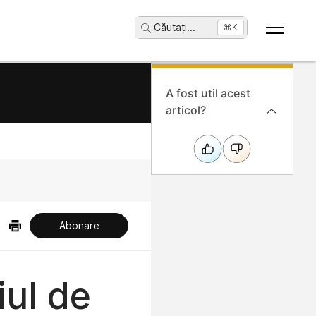
Căutați
...
⌘K
A fost util acest
articol?
Abonare
iul de