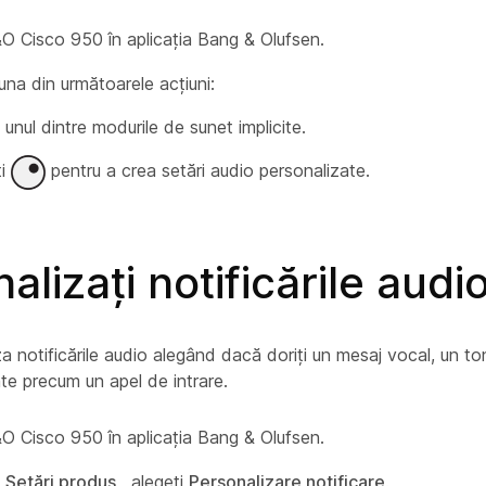
&O Cisco 950 în aplicația Bang & Olufsen.
una din următoarele acțiuni:
 unul dintre modurile de sunet implicite.
ți
pentru a crea setări audio personalizate.
alizaţi notificările audi
za notificările audio alegând dacă doriți un mesaj vocal, un ton
e precum un apel de intrare.
&O Cisco 950 în aplicația Bang & Olufsen.
a
Setări produs
, alegeți
Personalizare notificare
.