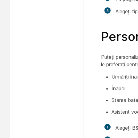
3
Alegeți tip
Person
Puteți personaliz
le preferați pent
Urmăriți îna
Înapoi
Starea bater
Asistent vo
1
Alegeți B