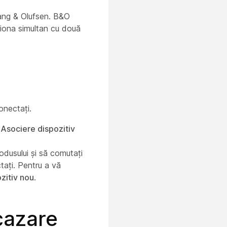
Bang & Olufsen. B&O
iona simultan cu două
onectați.
i
Asociere dispozitiv
dusului și să comutați
tați. Pentru a vă
zitiv nou
.
 cazare