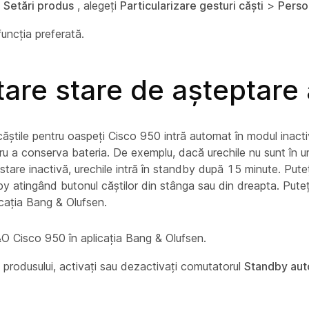
a
Setări produs
, alegeți
Particularizare gesturi căști
>
Perso
funcția preferată.
are stare de așteptare
 căștile pentru oaspeți Cisco 950 intră automat în modul inac
tru a conserva bateria. De exemplu, dacă urechile nu sunt în u
n stare inactivă, urechile intră în standby după 15 minute. Puteț
y atingând butonul căștilor din stânga sau din dreapta. Pute
cația Bang & Olufsen.
&O Cisco 950 în aplicația Bang & Olufsen.
 produsului, activați sau dezactivați comutatorul
Standby au