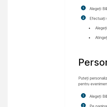
1
Alegeți B
2
Efectuați 
Alegeți
Atinge
Person
Puteți personali
pentru eveniment
1
Alegeți B
2
Pe pagin