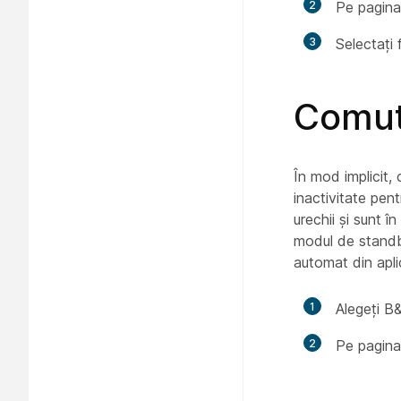
2
Pe pagin
3
Selectați 
Comut
În mod implicit,
inactivitate pen
urechii și sunt î
modul de standb
automat din apli
1
Alegeți B
2
Pe pagina