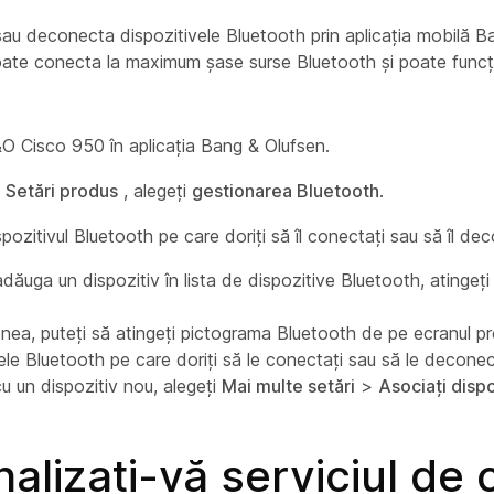
sau deconecta dispozitivele Bluetooth prin aplicația mobilă 
ate conecta la maximum șase surse Bluetooth și poate funcț
&O Cisco 950 în aplicația Bang & Olufsen.
a
Setări produs
, alegeți
gestionarea Bluetooth
.
spozitivul Bluetooth pe care doriți să îl conectați sau să îl dec
dăuga un dispozitiv în lista de dispozitive Bluetooth, atingeț
ea, puteți să atingeți pictograma Bluetooth de pe ecranul pro
ele Bluetooth pe care doriți să le conectați sau să le deconec
u un dispozitiv nou, alegeți
Mai multe setări
>
Asociați dispo
alizați-vă serviciul de