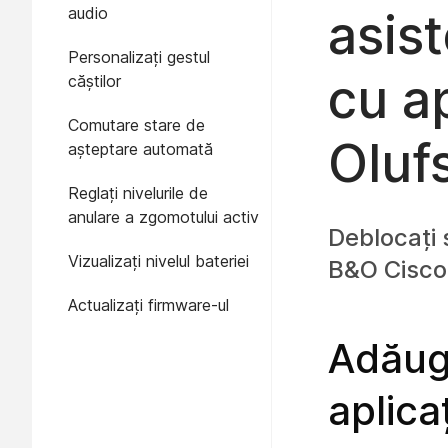
audio
asis
Personalizați gestul
cu a
căștilor
Comutare stare de
Oluf
așteptare automată
Reglați nivelurile de
anulare a zgomotului activ
Deblocați 
Vizualizați nivelul bateriei
B&O Cisco 
Actualizați firmware-ul
Adăug
aplica