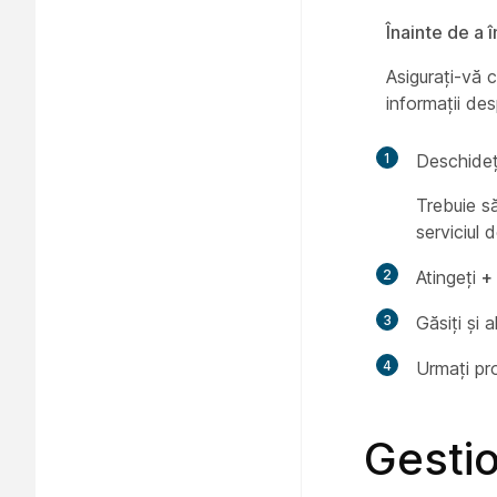
Înainte de a 
Asigurați-vă 
informații des
1
Deschideți
Trebuie să
serviciul 
2
Atingeți
+
3
Găsiți și 
4
Urmați pro
Gestio