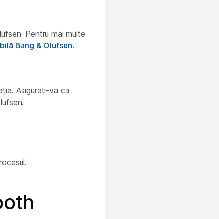
lufsen. Pentru mai multe
obilă Bang & Olufsen
.
ția. Asigurați-vă că
lufsen.
rocesul.
ooth