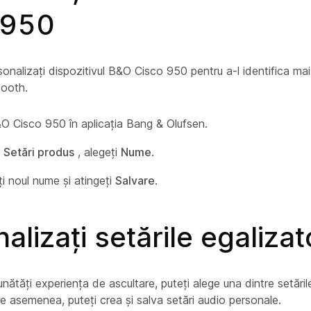
 950
sonalizați dispozitivul B&O Cisco 950 pentru a-l identifica mai 
tooth.
&O Cisco 950 în aplicația Bang & Olufsen.
a
Setări produs
, alegeți
Nume
.
i noul nume și atingeți
Salvare
.
alizați setările egalizat
nătăți experiența de ascultare, puteți alege una dintre setăril
De asemenea, puteți crea și salva setări audio personale.