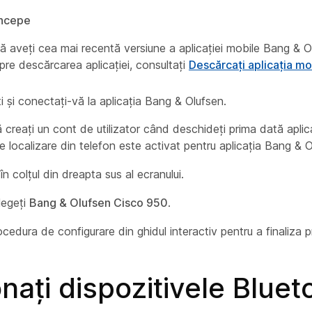
începe
că aveți cea mai recentă versiune a aplicației mobile Bang & O
pre descărcarea aplicației, consultați
Descărcați aplicația m
 și conectați-vă la aplicația Bang & Olufsen.
 creați un cont de utilizator când deschideți prima dată aplica
de localizare din telefon este activat pentru aplicația Bang & O
în colțul din dreapta sus al ecranului.
alegeți
Bang & Olufsen Cisco 950
.
cedura de configurare din ghidul interactiv pentru a finaliza p
nați dispozitivele Bluet