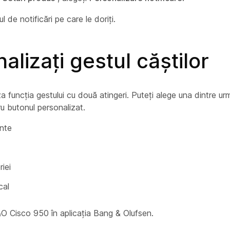
ul de notificări pe care le doriți.
alizați gestul căștilor
a funcția gestului cu două atingeri. Puteți alege una dintre ur
ru butonul personalizat.
inte
iei
cal
&O Cisco 950 în aplicația Bang & Olufsen.