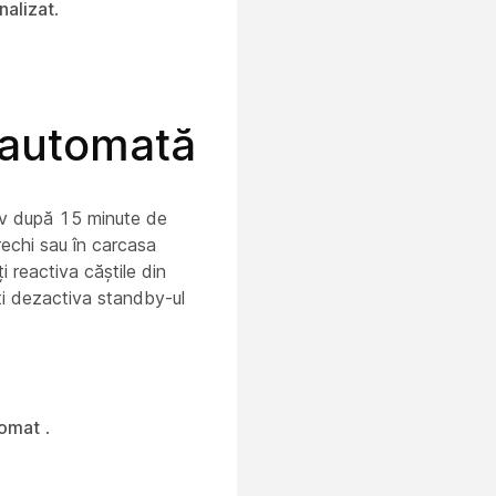
nalizat
.
 automată
tiv după 15 minute de
rechi sau în carcasa
i reactiva căștile din
ți dezactiva standby-ul
tomat
.