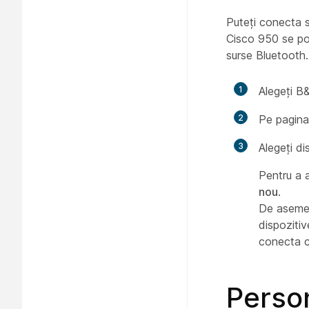
Puteți conecta 
Cisco 950 se po
surse Bluetooth.
1
Alegeți B
2
Pe pagin
3
Alegeți di
Pentru a a
nou
.
De asemen
dispozitiv
conecta c
Person