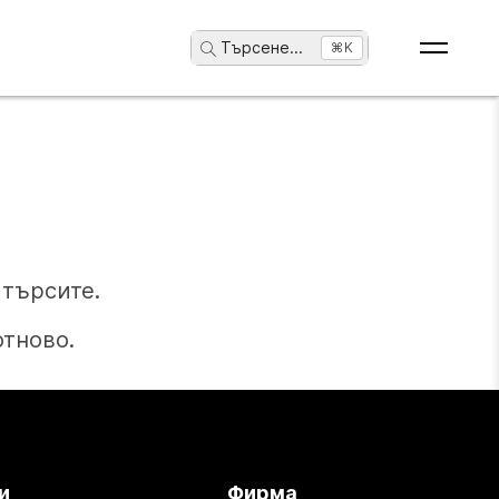
Търсене
...
⌘K
търсите.
отново.
и
Фирма