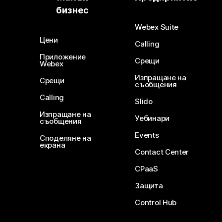
бизнес
Webex Suite
Цени
Calling
Приложение
Срещи
Webex
Изпращане на
Срещи
съобщения
Calling
Slido
Изпращане на
Уебинари
съобщения
Events
Споделяне на
екрана
Contact Center
CPaaS
Защита
Control Hub