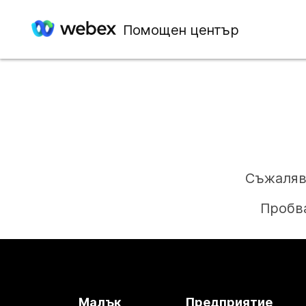
Помощен център
Съжаляв
Пробва
Малък
Предприятие