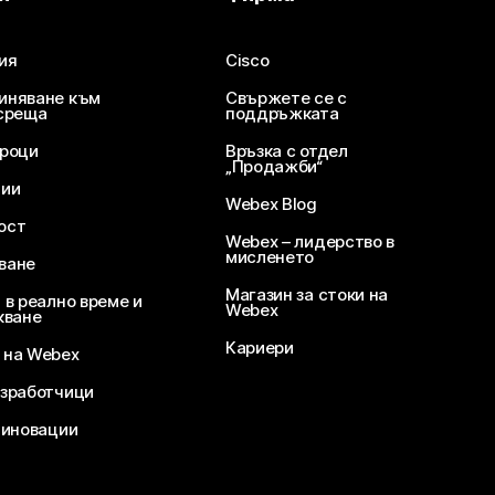
ия
Cisco
иняване към
Свържете се с
среща
поддръжката
уроци
Връзка с отдел
„Продажби“
ции
Webex Blog
ост
Webex – лидерство в
мисленето
ване
Магазин за стоки на
 в реално време и
Webex
кване
Кариери
 на Webex
зработчици
 иновации