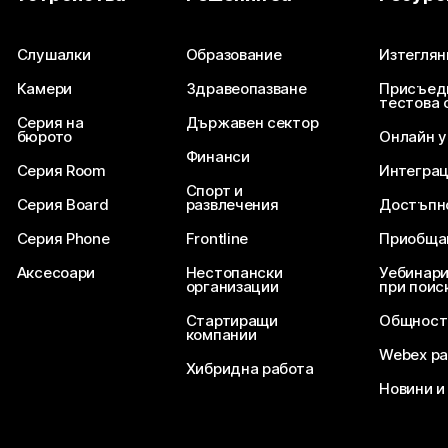
Изпратете въпрос
Слушалки
Образование
Изтеглян
Камери
Здравеопазване
Присъед
тестова 
Серия на
Държавен сектор
бюрото
Онлайн 
Финанси
Серия Room
Интегра
Спорт и
Серия Board
развлечения
Достъпн
Серия Phone
Frontline
Приобща
Аксесоари
Нестопански
Уебинари
организации
при поис
Стартиращи
Общност
компании
Webex ра
Хибридна работа
Новини и