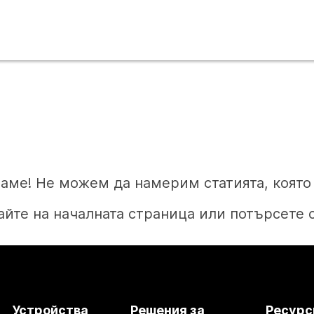
аме! Не можем да намерим статията, която 
йте на началната страница или потърсете 
Начало
Устройства
Решения за
Ресурс
Нуждаете се от отговор?