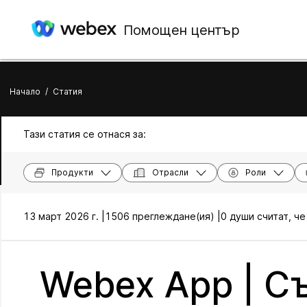
Помощен център
Начало
/
Статия
Тази статия се отнася за:
Продукти
Отрасли
Роли
13 март 2026 г. |
1506 преглеждане(ия) |
0 души считат, че
Webex App | С