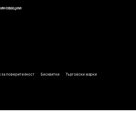
 иновации
 за поверителност
Бисквитки
Търговски марки