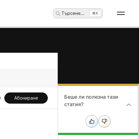
Търсене
...
⌘K
Беше ли полезна тази
Абониране
статия?