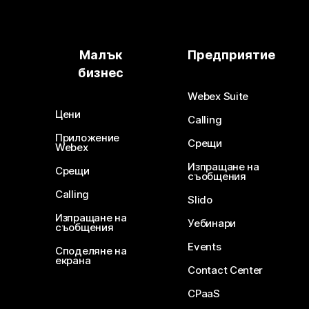
Малък
Предприятие
бизнес
Webex Suite
Цени
Calling
Приложение
Срещи
Webex
Изпращане на
Срещи
съобщения
Calling
Slido
Изпращане на
Уебинари
съобщения
Events
Споделяне на
екрана
Contact Center
CPaaS