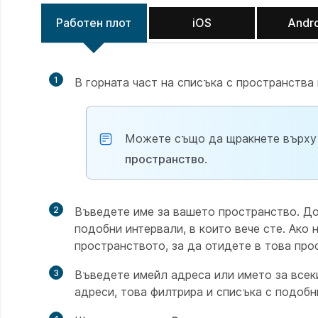
Работен плот
iOS
Andr
1
В горната част на списъка с пространств
Можете също да щракнете върх
пространство
.
2
Въведете име за вашето пространство. До
подобни интервали, в които вече сте. Ако 
пространството, за да отидете в това про
3
Въведете имейл адреса или името за всек
адреси, това филтрира и списъка с подобн