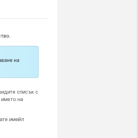
ство
.
ване на
видите списък с
у името на
дате имейл