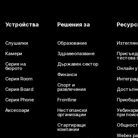
Устройства
Решения за
Ресурс
Слушалки
Образование
Изтеглян
Камери
Здравеопазване
Присъед
тестова 
Серия на
Държавен сектор
бюрото
Онлайн 
Финанси
Серия Room
Интегра
Спорт и
Серия Board
развлечения
Достъпн
Серия Phone
Frontline
Приобща
Аксесоари
Нестопански
Уебинари
организации
при поис
Стартиращи
Общност
компании
Webex ра