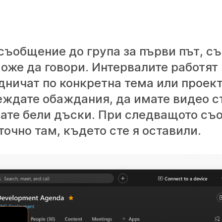
съобщение до група за първи път, с
може да говори. Интервалите работят
рудничат по конкретна тема или проек
ждате обаждания, да имате видео с
вате бели дъски. При следващото съ
точно там, където сте я оставили.