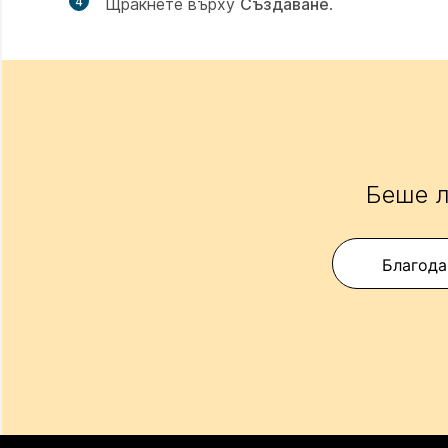
4
Щракнете върху
Създаване
.
Беше л
Благода