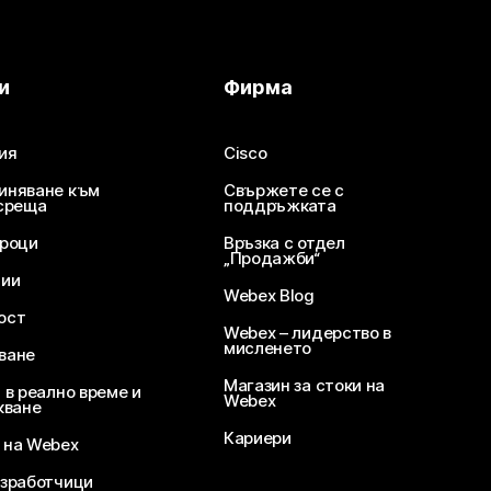
и
Фирма
ия
Cisco
иняване към
Свържете се с
среща
поддръжката
уроци
Връзка с отдел
„Продажби“
ции
Webex Blog
ост
Webex – лидерство в
мисленето
ване
Магазин за стоки на
 в реално време и
Webex
кване
Кариери
 на Webex
зработчици