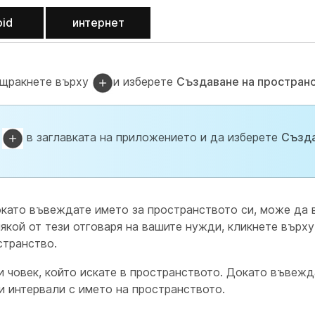
oid
интернет
а щракнете върху
и изберете
Създаване на простран
у
в заглавката на приложението и да изберете
Създа
като въвеждате името за пространството си, може да 
някой от тези отговаря на вашите нужди, кликнете върх
странство.
и човек, който искате в пространството. Докато въвеж
и интервали с името на пространството.