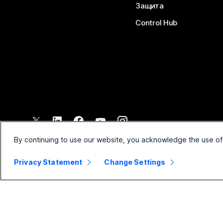
Защита
Control Hub
©
2026
Cisco и/или техните филиали. Всички права запазени.
By continuing to use our website, you acknowledge the use of
Privacy Statement
Change Settings