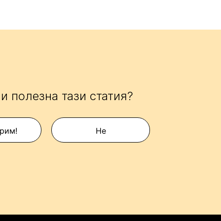
и полезна тази статия?
рим!
Не