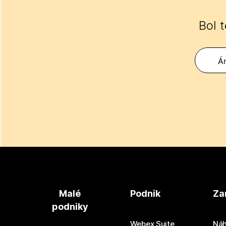
Bol 
Á
Malé
Podnik
Za
podniky
Webex Suite
Náh