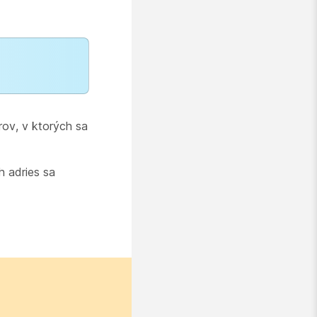
rov, v ktorých sa
h adries sa