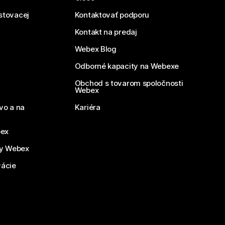
estovacej
Kontaktovať podporu
Kontakt na predaj
Webex Blog
Odborné kapacity na Webexe
Obchod s tovarom spoločnosti
Webex
vo a na
Kariéra
bex
by Webex
vácie