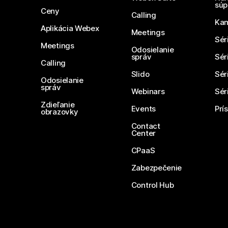
súp
Ceny
Calling
Ka
Aplikácia Webex
Meetings
Sér
Meetings
Odosielanie
správ
Sér
Calling
Slido
Sér
Odosielanie
správ
Webinars
Sér
Zdieľanie
Events
Prí
obrazovky
Contact
Center
CPaaS
Zabezpečenie
Control Hub