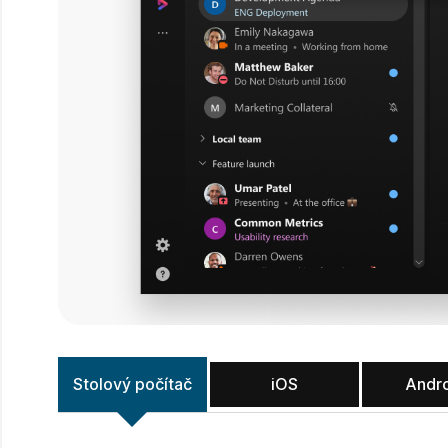
Stolový počítač
iOS
Andr