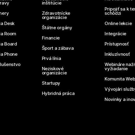
ravy
inštitúcie
Pripojiť sa k t
mery
Zdravotnícke
schôdzi
organizácie
ia Desk
Online lekcie
Štátne orgány
ia Room
Integrácie
Financie
ia Board
Prístupnosť
Šport a zábava
ia Phone
Inkluzívnosť
Prvá línia
slušenstvo
Webináre naži
Neziskové
vyžiadanie
organizácie
Komunita We
Startupy
Vývojári služ
Hybridná práca
Novinky a ino