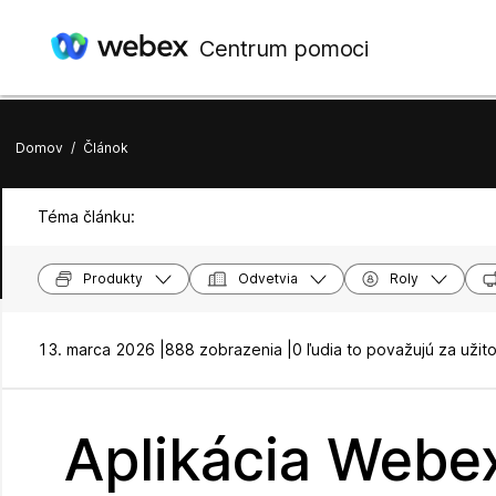
Centrum pomoci
Domov
/
Článok
Téma článku:
Produkty
Odvetvia
Roly
13. marca 2026 |
888 zobrazenia |
0 ľudia to považujú za užit
Aplikácia Webex