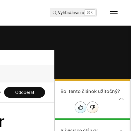
Vyhľadávanie
...
⌘K
Bol tento článok užitočný?
Odoberať
r
Súvisiace články