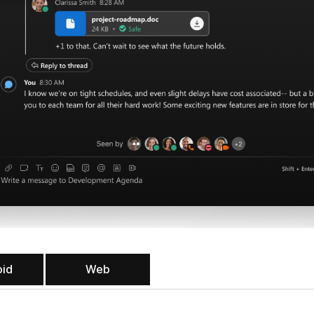
oid
Web