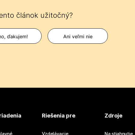
tento článok užitočný?
no, ďakujem!
Ani veľmi nie
riadenia
Riešenia pre
Zdroje
lavné
Vzdelávacie
Na stiahnutie