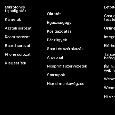
Mikrofonos
Letöl
fejhallgatók
Oktatás
Csatl
Kamerák
teszt
Egészségügy
Asztali sorozat
Onlin
Közigazgatás
Room sorozat
Integ
Pénzügyek
Board sorozat
Elérh
Sport és szórakozás
Phone sorozat
Társa
Arcvonal
befog
Kiegészítők
Nonprofit szervezetek
Élő és
webin
Startupok
Webex
Hibrid munkavégzés
Webex
Hírek 