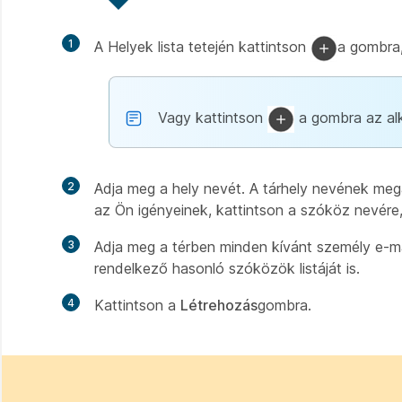
1
A Helyek lista tetején kattintson
a gombra
Vagy kattintson
a gombra az alk
2
Adja meg a hely nevét. A tárhely nevének mega
az Ön igényeinek, kattintson a szóköz nevére,
3
Adja meg a térben minden kívánt személy e-ma
rendelkező hasonló szóközök listáját is.
4
Kattintson a
Létrehozás
gombra.