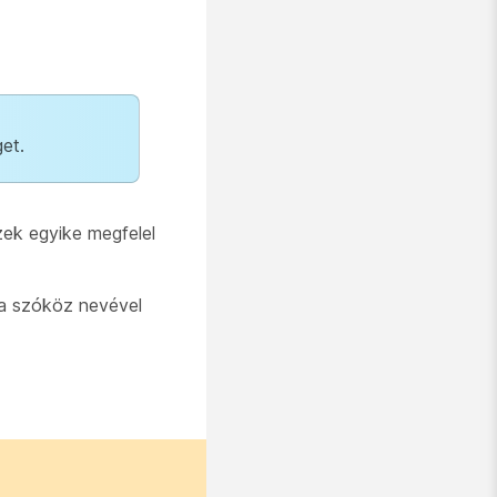
et.
zek egyike megfelel
 a szóköz nevével