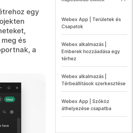
étrehoz egy
Webex App | Területek és
ojekten
Csapatok
eteket,
t meg és
Webex alkalmazás |
oportnak, a
Emberek hozzáadása egy
térhez
Webex alkalmazás |
Térbeállítások szerkesztése
Webex App | Szóköz
áthelyezése csapatba