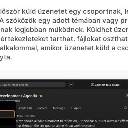
őször küld üzenetet egy csoportnak, l
 A szóközök egy adott témában vagy pr
nak legjobban működnek. Küldhet üzen
rtekezleteket tarthat, fájlokat osztha
 alkalommal, amikor üzenetet küld a cs
yta.