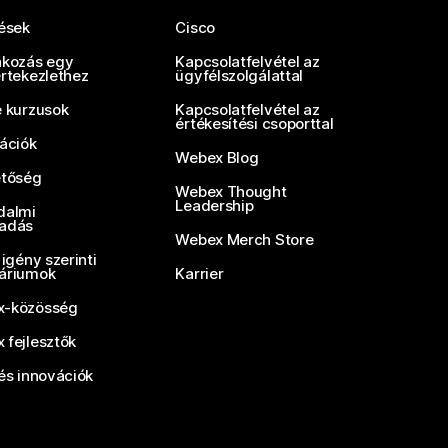
tések
Cisco
akozás egy
Kapcsolatfelvétel az
értekezlethez
ügyfélszolgálattal
e kurzusok
Kapcsolatfelvétel az
értékesítési csoporttal
rációk
Webex Blog
etőség
Webex Thought
Leadership
dalmi
adás
Webex Merch Store
 igény szerinti
áriumok
Karrier
-közösség
 fejlesztők
és innovációk