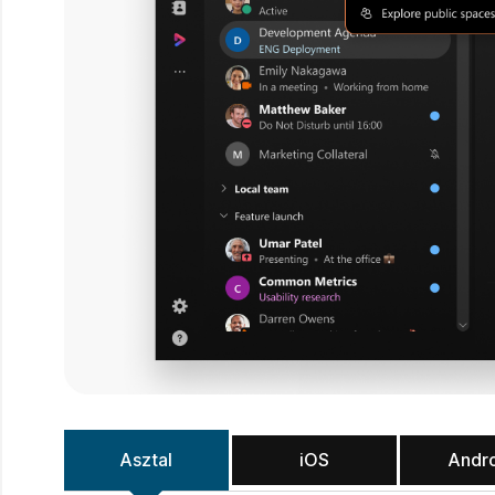
Asztal
iOS
Andr