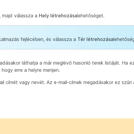
, majd válassza a
Hely létrehozása
lehetőséget.
almazás fejlécében, és válassza a
Tér létrehozása
lehetőség
dásakor láthatja a már meglévő hasonló terek listáját. Ha e
 hogy erre a helyre menjen.
il címét vagy nevét. Az e-mail-címek megadásakor ez szűri