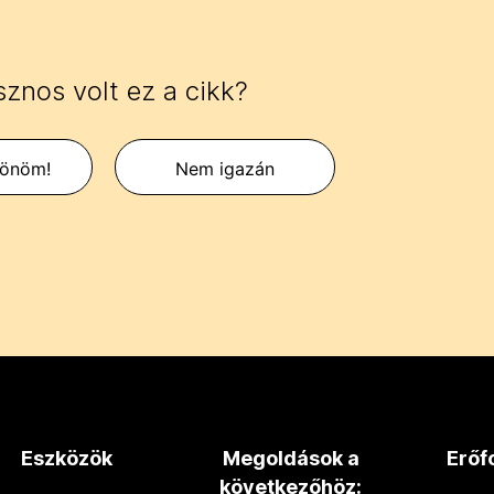
znos volt ez a cikk?
zönöm!
Nem igazán
Eszközök
Megoldások a
Erőf
következőhöz: