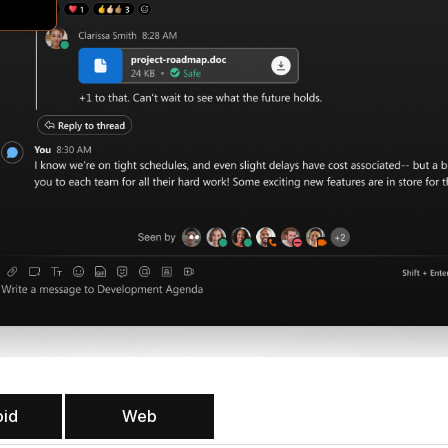
oid
Web