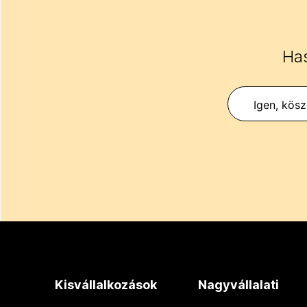
Has
Igen, kös
Kisvállalkozások
Nagyvállalati