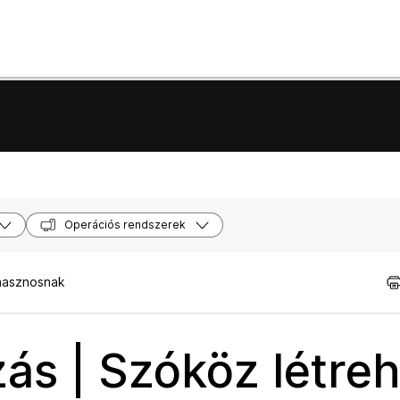
Operációs rendszerek
 hasznosnak
ás | Szóköz létre