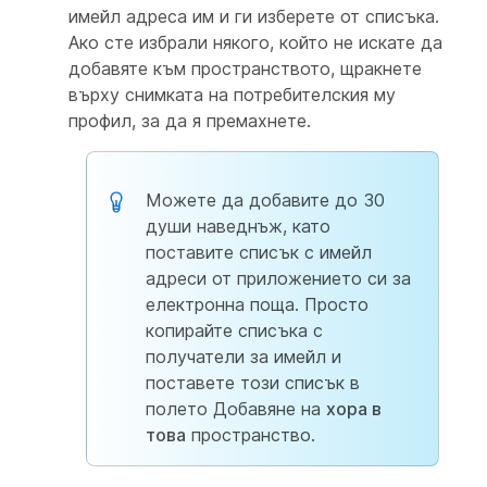
имейл адреса им и ги изберете от списъка.
Ако сте избрали някого, който не искате да
добавяте към пространството, щракнете
върху снимката на потребителския му
профил, за да я премахнете.
Можете да добавите до 30
души наведнъж, като
поставите списък с имейл
адреси от приложението си за
електронна поща. Просто
копирайте списъка с
получатели за имейл и
поставете този списък в
полето Добавяне на
хора в
това
пространство.