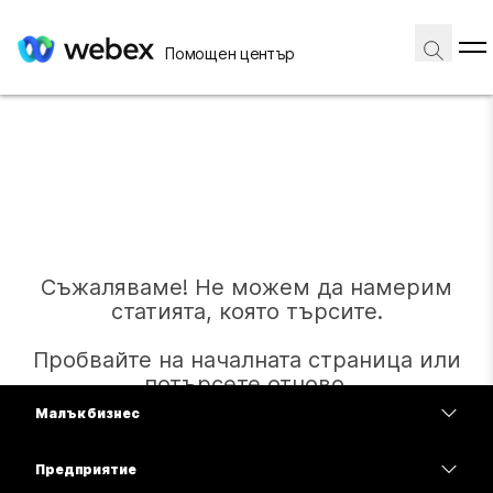
Помощен център
Съжаляваме! Не можем да намерим
статията, която търсите.
Пробвайте на началната страница или
потърсете отново.
Малък бизнес
Цени
Предприятие
Начало