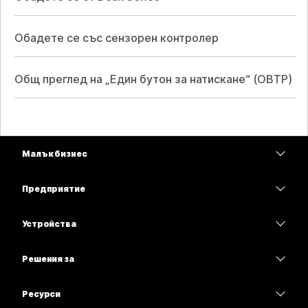
Обадете се със сензорен контролер
Общ преглед на „Един бутон за натискане“ (OBTP)
Малък бизнес
Цени
Предприятие
Приложение Webex
Webex Suite
Устройства
Срещи
Calling
Слушалки
Calling
Решения за
Срещи
Камери
Образование
Изпращане на съобщения
Изпращане на съобщения
Ресурси
Серия на бюрото