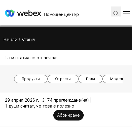
Помощен център
Начало
/
Статия
Тази статия се отнася за:
Продукти
Отрасли
Роли
Модели на 
29 април 2026 г. |
3174 преглеждане(ия) |
1 души считат, че това е полезно
Абониране