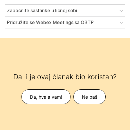
Započnite sastanke u ličnoj sobi
Pridružite se Webex Meetings sa OBTP
Da li je ovaj članak bio koristan?
Da, hvala vam!
Ne baš