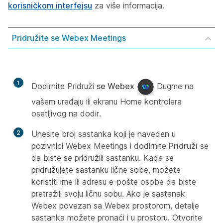
korisničkom interfejsu
za više informacija.
Pridružite se Webex Meetings
1
Dodirnite Pridruži
se Webex
Dugme na
vašem uređaju ili ekranu Home kontrolera
osetljivog na dodir.
2
Unesite broj sastanka koji je naveden u
pozivnici Webex Meetings i dodirnite
Pridruži
se
da biste se pridružili sastanku. Kada se
pridružujete sastanku lične sobe, možete
koristiti ime ili adresu e-pošte osobe da biste
pretražili svoju ličnu sobu. Ako je sastanak
Webex povezan sa Webex prostorom, detalje
sastanka možete pronaći i u prostoru. Otvorite