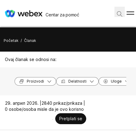
Centar za pomoć
Početak
/
Članak
Ovaj članak se odnosi na:
Proizvodi
Delatnosti
Uloge
29. април 2026. |
2840 prikaz/prikaza |
0 osobe/osoba misle da je ovo korisno
Pretplati se