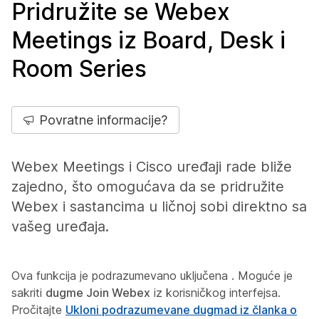
Pridružite se Webex
Meetings iz Board, Desk i
Room Series
Povratne informacije?
Webex Meetings i Cisco uređaji rade bliže
zajedno, što omogućava da se pridružite
Webex i sastancima u ličnoj sobi direktno sa
vašeg uređaja.
Ova funkcija je podrazumevano uključena
. Moguće je
sakriti
dugme Join Webex
iz korisničkog interfejsa.
Pročitajte
Ukloni podrazumevane dugmad iz članka o