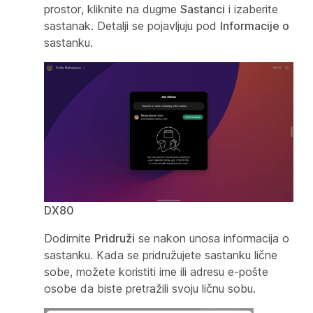
prostor, kliknite na dugme
Sastanci
i izaberite
sastanak. Detalji se pojavljuju pod
Informacije o
sastanku.
DX80
Dodirnite
Pridruži
se nakon unosa informacija o
sastanku. Kada se pridružujete sastanku lične
sobe, možete koristiti ime ili adresu e-pošte
osobe da biste pretražili svoju ličnu sobu.