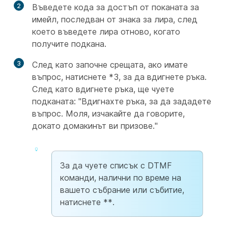
2
Въведете кода за достъп от поканата за
имейл, последван от знака за лира, след
което въведете лира отново, когато
получите подкана.
3
След като започне срещата, ако имате
въпрос, натиснете *3, за да вдигнете ръка.
След като вдигнете ръка, ще чуете
подканата: "Вдигнахте ръка, за да зададете
въпрос. Моля, изчакайте да говорите,
докато домакинът ви призове."
За да чуете списък с DTMF
команди, налични по време на
вашето събрание или събитие,
натиснете **.