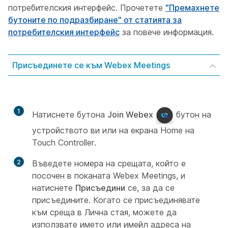
потребителския интерфейс. Прочетете
"Премахнете
бутоните по подразбиране" от статията за
потребителския интерфейс
за повече информация.
Присъединете се към Webex Meetings
1
Натиснете бутона
Join Webex
бутон на
устройството ви или на екрана Home на
Touch Controller.
2
Въведете номера на срещата, който е
посочен в поканата Webex Meetings, и
натиснете
Присъедини
се, за да се
присъедините. Когато се присъединявате
към среща в Лична стая, можете да
използвате името или имейл адреса на