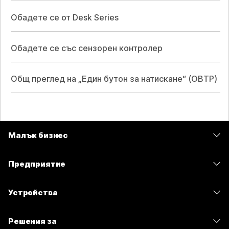
Обадете се от Desk Series
Обадете се със сензорен контролер
Общ преглед на „Един бутон за натискане“ (OBTP)
Малък бизнес
Цени
Предприятие
Приложение Webex
Webex Suite
Устройства
Срещи
Calling
Слушалки
Calling
Решения за
Срещи