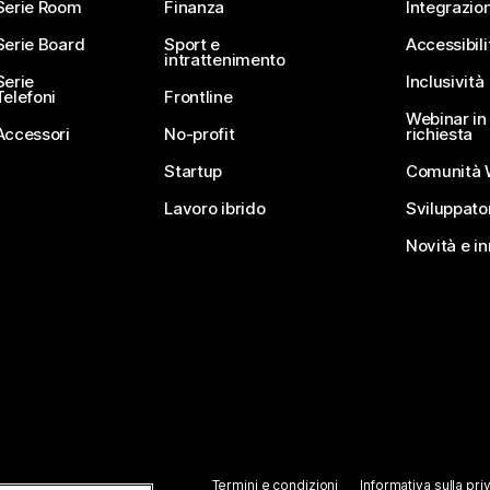
Serie Room
Finanza
Integrazion
Serie Board
Sport e
Accessibili
intrattenimento
Serie
Inclusività
Telefoni
Frontline
Webinar in 
Accessori
No-profit
richiesta
Startup
Comunità 
Lavoro ibrido
Sviluppato
Novità e i
Termini e condizioni
Informativa sulla pri