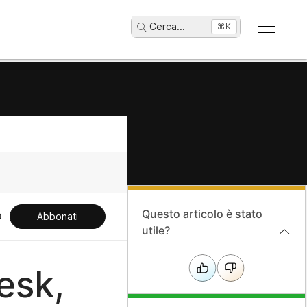
Cerca
...
⌘K
Questo articolo è stato
Abbonati
utile?
esk,