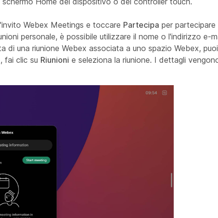
 schermo Home del dispositivo o del controller touch.
ll'invito Webex Meetings e toccare
Partecipa
per partecipare a
nioni personale, è possibile utilizzare il nome o l'indirizzo e-m
ratta di una riunione Webex associata a uno spazio Webex, puoi 
, fai clic su
Riunioni
e seleziona la riunione. I dettagli vengono