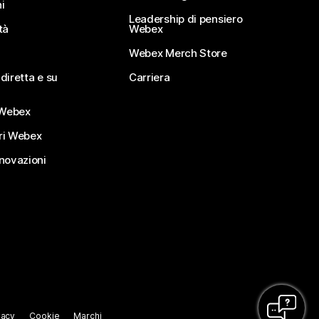
i
Leadership di pensiero
tà
Webex
Webex Merch Store
diretta e su
Carriera
Webex
ri Webex
nnovazioni
vacy
Cookie
Marchi