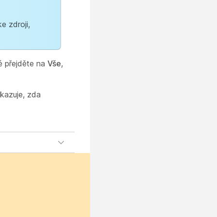
e zdroji,
é přejděte na
Vše
,
ukazuje, zda