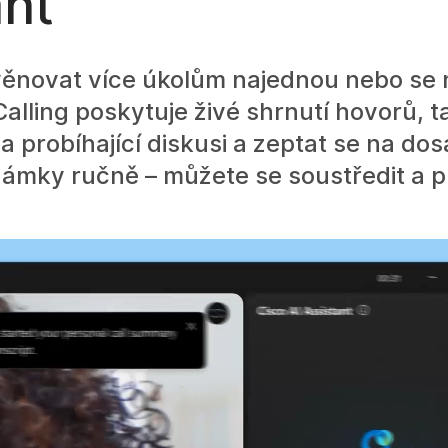
ant
ěnovat více úkolům najednou nebo se 
Calling poskytuje živé shrnutí hovorů, t
 probíhající diskusi a zeptat se na do
námky ručně – můžete se soustředit a p