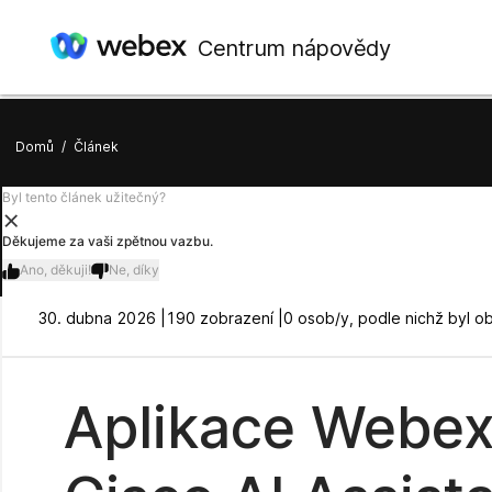
Centrum nápovědy
Domů
/
Článek
Byl tento článek užitečný?
Děkujeme za vaši zpětnou vazbu.
Ano, děkuji!
Ne, díky
30. dubna 2026 |
190 zobrazení |
0 osob/y, podle nichž byl o
Aplikace Webex