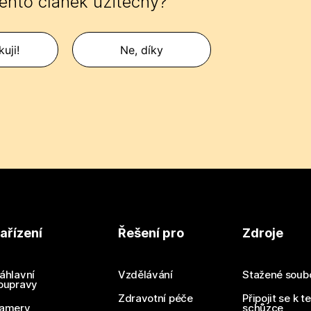
tento článek užitečný?
uji!
Ne, díky
ařízení
Řešení pro
Zdroje
áhlavní
Vzdělávání
Stažené soub
oupravy
Zdravotní péče
Připojit se k t
amery
schůzce