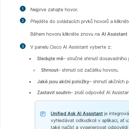
1
Nejprve zahajte hovor.
2
Přejděte do ovládacích prvků hovorů a kliknět
Během hovoru klikněte znovu na
AI Assistant
3
V panelu Cisco AI Assistant vyberte z:
Sledujte mě
– stručné shrnutí dosavadního
Shrnout
– shrnutí od začátku hovoru.
Jaké jsou akční položky
– shrnutí akčních
Zastavit souhrn
– zruší odpověď AI Assistan
Unified Ask AI Assistant
je integrov
vyhledávat odkudkoli v aplikaci, ať 
také načíst a vygenerovat odpovědi z 