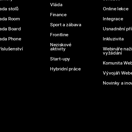
Vláda
ada stolů
Online lekce
Finance
ada Room
Integrace
Sport a zábava
ada Board
Usnadnění pří
Frontline
ada Phone
Inkluzivita
Neziskové
říslušenství
aktivity
Webináře naži
vyžádání
Start-upy
Komunita We
Hybridní práce
Vývojáři Web
Novinky a ino