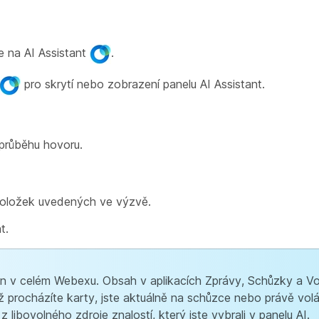
e na AI Assistant
.
pro skrytí nebo zobrazení panelu AI Assistant.
 průběhu hovoru.
 položek uvedených ve výzvě.
t.
án v celém Webexu. Obsah v aplikacích Zprávy, Schůzky a Vo
už procházíte karty, jste aktuálně na schůzce nebo právě vol
libovolného zdroje znalostí, který jste vybrali v panelu AI.