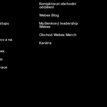
Kontaktovat obchodní
oddělení
Webex Blog
stupu
Myšlenkový leadership
Webex
Obchod Webex Merch
vo a na
Kariéra
bex
ex
vace