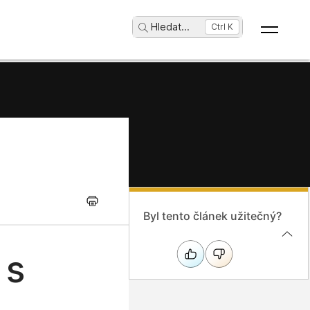
Hledat
...
Ctrl K
Byl tento článek užitečný?
 s