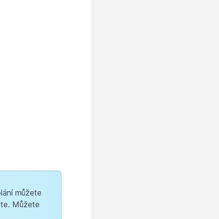
lání můžete
áte. Můžete