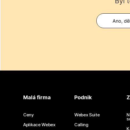
Byl 
Ano, děk
Malá firma
Podnik
Z
Ceny
Webex Suite
N
s
Aplikace Webex
Calling
K