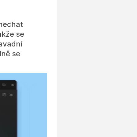
nechat
akže se
savadní
lně se