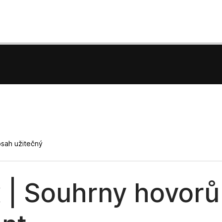
bsah užitečný
 | Souhrny hovorů