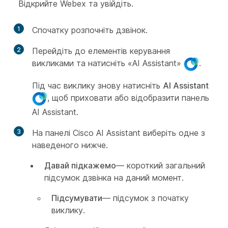
Відкрийте Webex та увійдіть.
1
Спочатку розпочніть дзвінок.
2
Перейдіть до елементів керування
викликами та натисніть «AI Assistant»
.
Під час виклику знову натисніть
AI Assistant
, щоб приховати або відобразити панель
AI Assistant.
3
На панелі Cisco AI Assistant виберіть одне з
наведеного нижче.
Давай підкажемо
— короткий загальний
підсумок дзвінка на даний момент.
Підсумувати
— підсумок з початку
виклику.