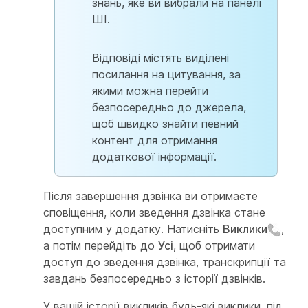
знань, яке ви вибрали на панелі
ШІ.
Відповіді містять виділені
посилання на цитування, за
якими можна перейти
безпосередньо до джерела,
щоб швидко знайти певний
контент для отримання
додаткової інформації.
Після завершення дзвінка ви отримаєте
сповіщення, коли зведення дзвінка стане
доступним у додатку. Натисніть
Виклики
,
а потім перейдіть до
Усі
, щоб отримати
доступ до зведення дзвінка, транскрипції та
завдань безпосередньо з історії дзвінків.
У вашій історії викликів будь-які виклики, під