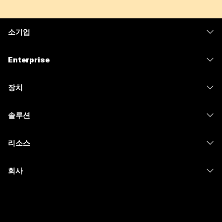
소기업
가격
Enterprise
Webex 앱
Webex Suite
장치
Meetings
Calling
헤드셋
Calling
솔루션
Meetings
카메라
메시징
교육
메시징
리소스
Desk 시리즈
화면 공유
의료 서비스
Slido
다운로드
Room 시리즈
회사
정부
Webinars
테스트 미팅 참여하기
Board 시리즈
Cisco
재무
이벤트
온라인 학습
전화 시리즈
지원 연락처
스포츠 및 엔터테인먼트
Contact Center
통합