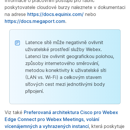
Informace o pracovním postupu pro fabric
poskytovatele cloudové burzy naleznete v dokumentaci
na adrese
https://docs.equinix.com/
nebo
https://docs.megaport.com
.
Latence sítě může negativně ovlivnit
uživatelské prostředí služby Webex.
Latenci lze ovlivnit geografickou polohou,
způsoby internetového směrování,
metodou konektivity k uživatelské síti
(LAN vs. Wi-Fi) a celkovým stavem
síťových cest mezi jednotlivými body
připojení.
Viz také
Preferovaná architektura Cisco pro Webex
Edge Connect pro Webex Meetings, volání
vícenájemných a vyhrazených instancí
, která poskytuje