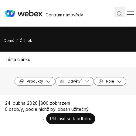
Centrum nápovědy
Domů
/
Článek
Téma článku:
Produkty
Odvětví
Role
24. dubna 2026 |
800 zobrazení |
0 osob/y, podle nichž byl obsah užitečný
Přihlásit se k odběru