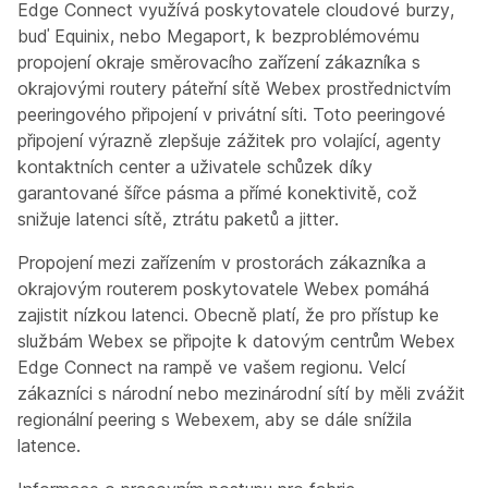
Edge Connect využívá poskytovatele cloudové burzy,
buď Equinix, nebo Megaport, k bezproblémovému
propojení okraje směrovacího zařízení zákazníka s
okrajovými routery páteřní sítě Webex prostřednictvím
peeringového připojení v privátní síti. Toto peeringové
připojení výrazně zlepšuje zážitek pro volající, agenty
kontaktních center a uživatele schůzek díky
garantované šířce pásma a přímé konektivitě, což
snižuje latenci sítě, ztrátu paketů a jitter.
Propojení mezi zařízením v prostorách zákazníka a
okrajovým routerem poskytovatele Webex pomáhá
zajistit nízkou latenci. Obecně platí, že pro přístup ke
službám Webex se připojte k datovým centrům Webex
Edge Connect na rampě ve vašem regionu. Velcí
zákazníci s národní nebo mezinárodní sítí by měli zvážit
regionální peering s Webexem, aby se dále snížila
latence.