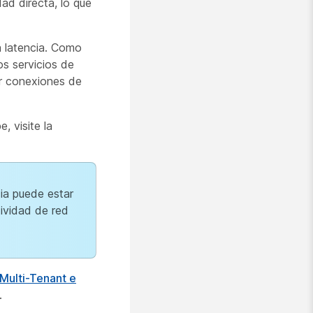
ad directa, lo que
a latencia. Como
s servicios de
er conexiones de
, visite la
cia puede estar
tividad de red
Multi-Tenant e
.