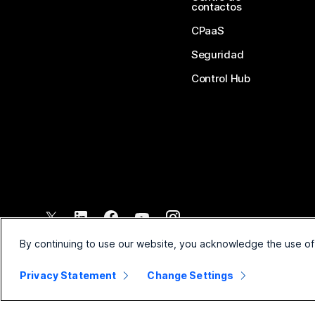
contactos
CPaaS
Seguridad
Control Hub
©
2026
Cisco y/o sus filiales. Todos los derechos reservados.
By continuing to use our website, you acknowledge the use of
Privacy Statement
Change Settings