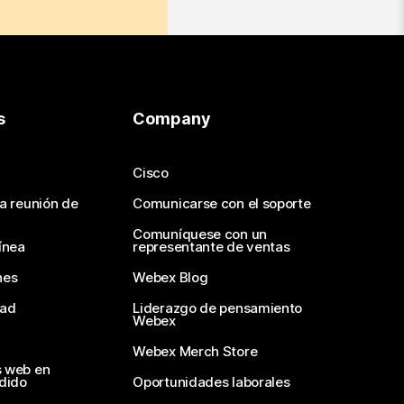
s
Company
Cisco
na reunión de
Comunicarse con el soporte
Comuníquese con un
ínea
representante de ventas
nes
Webex Blog
dad
Liderazgo de pensamiento
Webex
Webex Merch Store
s web en
edido
Oportunidades laborales