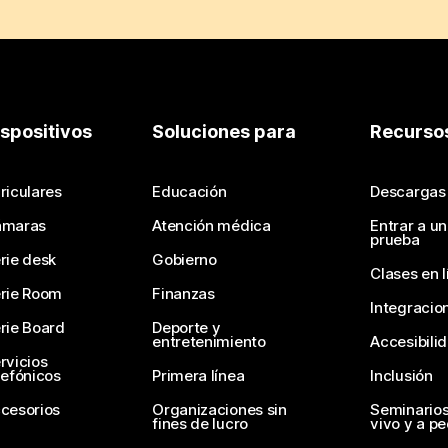
ispositivos
Soluciones para
Recurso
riculares
Educación
Descargas
ámaras
Atención médica
Entrar a u
prueba
rie desk
Gobierno
Clases en l
rie Room
Finanzas
Integracio
rie Board
Deporte y
entretenimiento
Accesibili
rvicios
lefónicos
Primera línea
Inclusión
cesorios
Organizaciones sin
Seminario
fines de lucro
vivo y a p