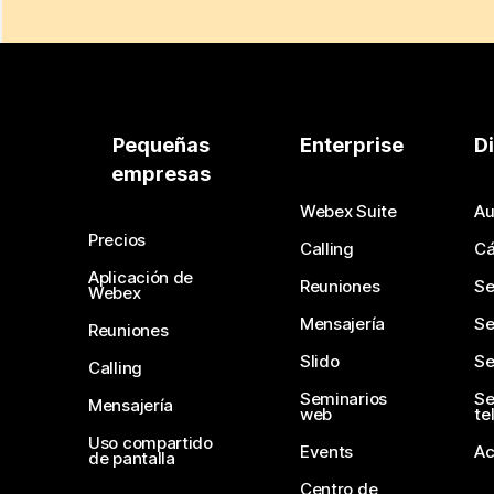
Pequeñas
Enterprise
D
empresas
Webex Suite
Au
Precios
Calling
C
Aplicación de
Reuniones
Se
Webex
Mensajería
Se
Reuniones
Slido
Se
Calling
Seminarios
Se
Mensajería
web
te
Uso compartido
Events
Ac
de pantalla
Centro de