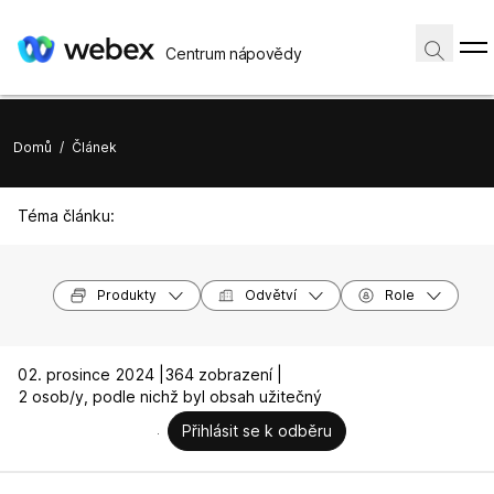
Centrum nápovědy
Domů
/
Článek
Téma článku:
Produkty
Odvětví
Role
02. prosince 2024 |
364 zobrazení |
2 osob/y, podle nichž byl obsah užitečný
Přihlásit se k odběru