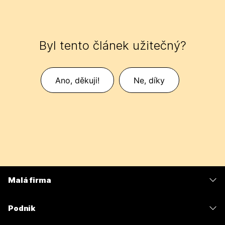
Byl tento článek užitečný?
Ano, děkuji!
Ne, díky
Malá firma
Ceny
Podnik
Aplikace Webex