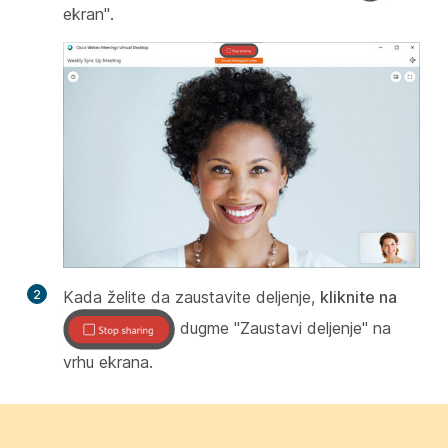
ekran".
2
Kada želite da zaustavite deljenje,
kliknite na
dugme "Zaustavi deljenje" na
vrhu ekrana.