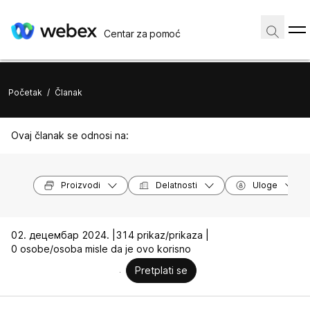
Centar za pomoć
Početak
/
Članak
Ovaj članak se odnosi na:
Proizvodi
Delatnosti
Uloge
02. децембар 2024. |
314 prikaz/prikaza |
0 osobe/osoba misle da je ovo korisno
Pretplati se