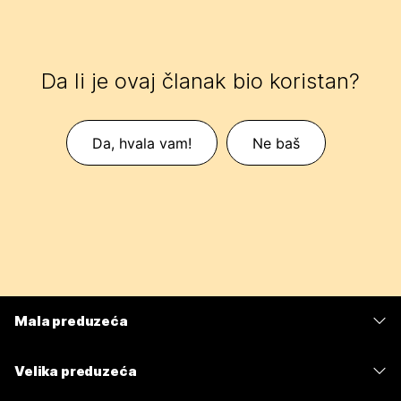
Da li je ovaj članak bio koristan?
Da, hvala vam!
Ne baš
Mala preduzeća
Cene
Velika preduzeća
Aplikacija Webex