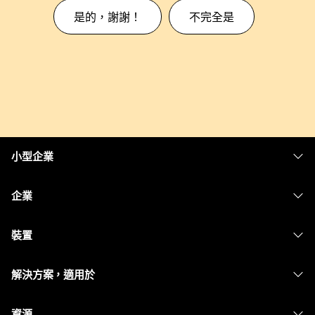
是的，謝謝！
不完全是
小型企業
定價
企業
Webex 應用程式
Webex Suite
裝置
Meetings
Calling
耳機
Calling
解決方案，適用於
Meetings
攝影機
Messaging
教育
Messaging
資源