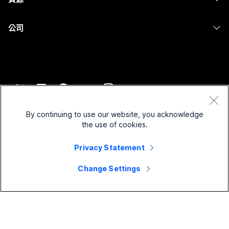
Desk 系列
螢幕共用
醫療保健
Slido
下載
Room 系列
公司
政府
Webinars
加入測驗會議
Board 系列
Cisco
財務
Events
線上課程
電話系列
聯絡技術支援
運動與娛樂
Contact Center
整合
配件
聯絡銷售人員
前線
CPaaS
協助工具
條款和條件
Webex 部落格
非營利
安全性
By continuing to use our website, you acknowledge
包容性
隱私權聲明
the use of cookies.
Webex 思想領導力
啟動
Control Hub
Cookie
即時和隨選網路研討會
Webex Merch Store
Privacy Statement
商標
混合式工作
Webex 社群
©
2026
Cisco 和/或其子公司。保留所有權利。
職業
Change Settings
Webex 開發人員
新聞與創新