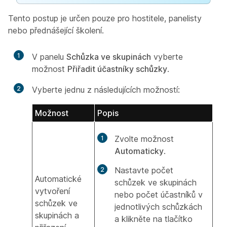
Tento postup je určen pouze pro hostitele, panelisty
nebo přednášející školení.
1
V panelu
Schůzka ve skupinách
vyberte
možnost
Přiřadit účastníky schůzky
.
2
Vyberte jednu z následujících možností:
Možnost
Popis
Zvolte možnost
Automaticky
.
Nastavte počet
Automatické
schůzek ve skupinách
vytvoření
nebo počet účastníků v
schůzek ve
jednotlivých schůzkách
skupinách a
a klikněte na tlačítko