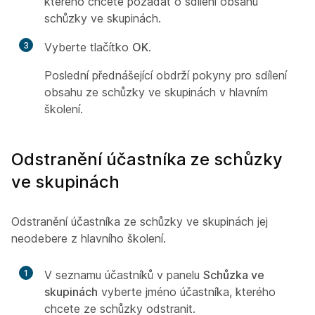
kterého chcete požádat o sdílení obsahu
schůzky ve skupinách.
3
Vyberte tlačítko
OK
.
Poslední přednášející obdrží pokyny pro sdílení
obsahu ze schůzky ve skupinách v hlavním
školení.
Odstranění účastníka ze schůzky
ve skupinách
Odstranění účastníka ze schůzky ve skupinách jej
neodebere z hlavního školení.
1
V seznamu účastníků v panelu
Schůzka ve
skupinách
vyberte jméno účastníka, kterého
chcete ze schůzky odstranit.