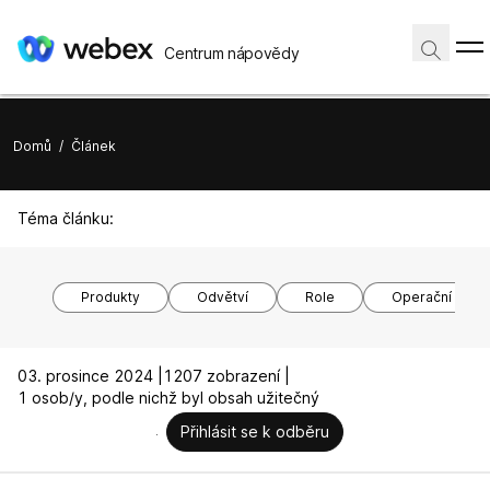
Centrum nápovědy
Domů
/
Článek
Téma článku:
Produkty
Odvětví
Role
Operační syst
03. prosince 2024 |
1207 zobrazení |
1 osob/y, podle nichž byl obsah užitečný
Přihlásit se k odběru