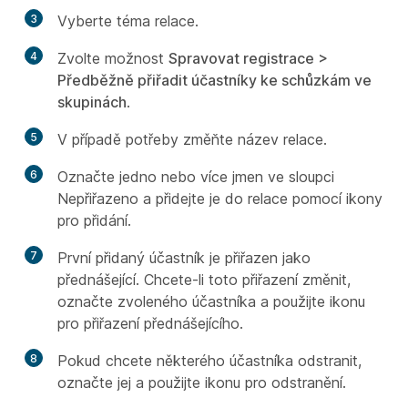
3
Vyberte téma relace.
4
Zvolte možnost
Spravovat registrace >
Předběžně přiřadit účastníky ke schůzkám ve
skupinách
.
5
V případě potřeby změňte název relace.
6
Označte jedno nebo více jmen ve sloupci
Nepřiřazeno a přidejte je do relace pomocí ikony
pro přidání.
7
První přidaný účastník je přiřazen jako
přednášející. Chcete-li toto přiřazení změnit,
označte zvoleného účastníka a použijte ikonu
pro přiřazení přednášejícího.
8
Pokud chcete některého účastníka odstranit,
označte jej a použijte ikonu pro odstranění.