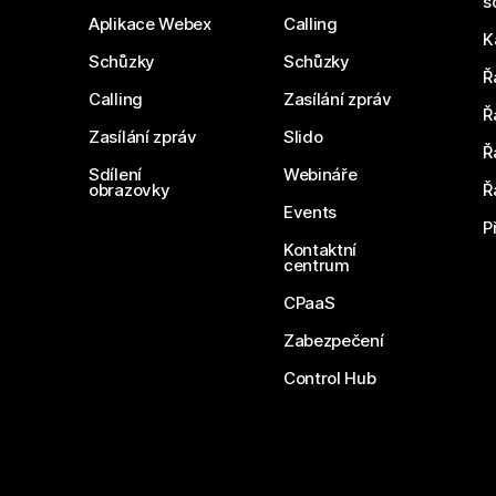
s
Aplikace Webex
Calling
K
Schůzky
Schůzky
Ř
Calling
Zasílání zpráv
Ř
Zasílání zpráv
Slido
Ř
Sdílení
Webináře
obrazovky
Ř
Events
P
Kontaktní
centrum
CPaaS
Zabezpečení
Control Hub