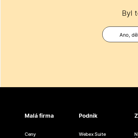
Byl 
Ano, děk
Malá firma
Podnik
Z
Ceny
Webex Suite
N