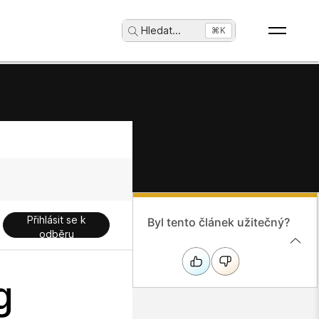
Hledat
...
⌘K
Přihlásit se k
Byl tento článek užitečný?
odběru
g