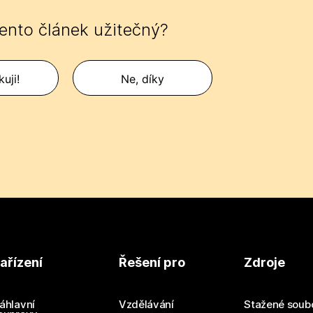
tento článek užitečný?
uji!
Ne, díky
ařízení
Řešení pro
Zdroje
áhlavní
Vzdělávání
Stažené soub