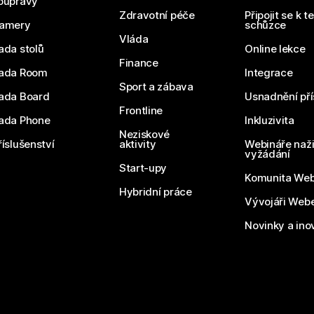
oupravy
Zdravotní péče
Připojit se k t
amery
schůzce
Vláda
ada stolů
Online lekce
Finance
ada Room
Integrace
Sport a zábava
ada Board
Usnadnění pří
Frontline
ada Phone
Inkluzivita
Neziskové
říslušenství
aktivity
Webináře naži
vyžádání
Start-upy
Komunita We
Hybridní práce
Vývojáři Web
Novinky a ino