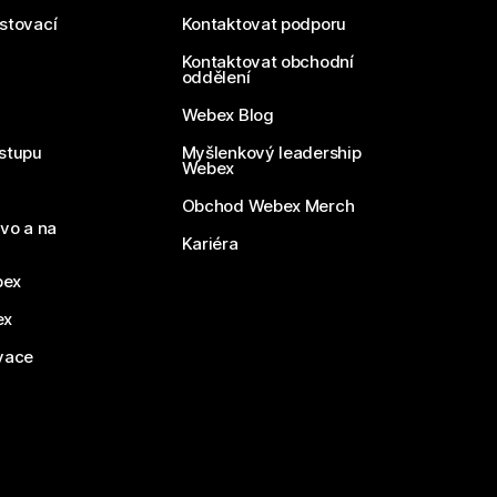
estovací
Kontaktovat podporu
Kontaktovat obchodní
oddělení
Webex Blog
stupu
Myšlenkový leadership
Webex
Obchod Webex Merch
vo a na
Kariéra
bex
ex
vace