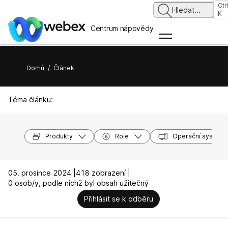
Ctr
Hledat
...
K
Centrum nápovědy
Domů
/
Článek
Téma článku:
Produkty
Role
Operační systémy
05. prosince 2024 |
418 zobrazení |
0 osob/y, podle nichž byl obsah užitečný
Přihlásit se k odběru