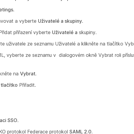
tings
.
avovat a vyberte
Uživatelé a skupiny
.
řidat přiřazení vyberte
Uživatelé a
skupiny.
te uživatele ze seznamu
Uživatelé a
klikněte na tlačítko
Vybr
ML, vyberte ze seznamu v
dialogovém okně
Vybrat roli
příslu
ikněte na
Vybrat
.
a
tlačítko
Přiřadit.
raci SSO
.
KO protokol Federace protokol
SAML 2.0.