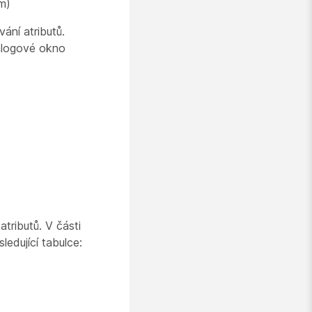
m)
ání atributů.
alogové okno
atributů. V
části
ledující tabulce: