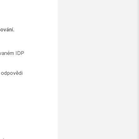
šování
.
iovaném IDP
 odpovědi