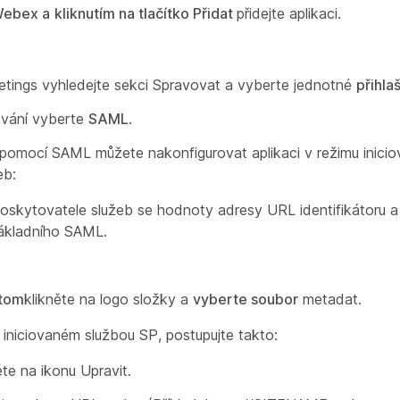
Webex a
kliknutím na tlačítko Přidat
přidejte
aplikaci.
etings
vyhledejte
sekci Spravovat
a vyberte jednotné
přihla
vání
vyberte
SAML
.
í pomocí SAML
můžete nakonfigurovat aplikaci v
režimu inic
eb:
oskytovatele služeb
se
hodnoty adresy URL identifikátoru
a
ákladního
SAML.
otom
klikněte na logo složky a
vyberte soubor
metadat.
 iniciovaném službou SP, postupujte takto:
ěte na
ikonu Upravit.