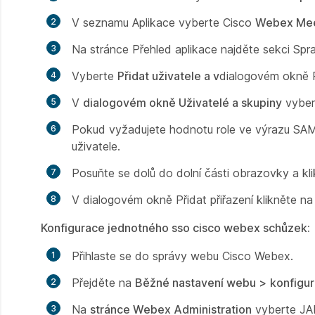
V
seznamu Aplikace
vyberte Cisco
Webex Mee
Na
stránce Přehled aplikace
najděte
sekci Spr
Vyberte
Přidat uživatele a v
dialogovém okně P
V
dialogovém okně Uživatelé a skupiny
vyber
Pokud vyžadujete hodnotu role ve výrazu SA
uživatele.
Posuňte se dolů do dolní části obrazovky a kl
V
dialogovém okně Přidat přiřazení
klikněte n
Konfigurace jednotného sso cisco webex schůzek:
Přihlaste se do správy webu Cisco Webex.
Přejděte na
Běžné nastavení webu >
konfigu
Na
stránce Webex Administration
vyberte JA