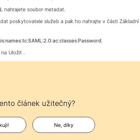
ML
nahrajete soubor metadat.
dat poskytovatele služeb a pak ho
nahrajte v
části Základn
sis:names:tc:SAML:2.0:ac:classes:Password
.
e na Uložit
.
tento článek užitečný?
uji!
Ne, díky