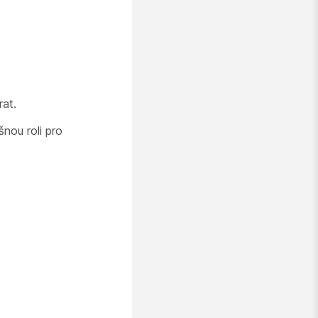
at.
šnou roli pro