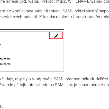
te adresu URL webu. (Příklad: https://SITENAME.webex.co
e do konfigurace atributů tokenu SAML přidali vlastní mapov
m výchozích atributů. Kliknutím na
ikonu Upravit
otevřete
di
žaduje, aby bylo v odpovědi SAML předáno několik dalších 
živatele
přidejte atribut tokenu SAML, jak je znázorněno v nás
L: