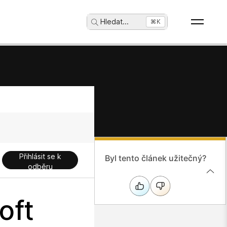
Hledat
...
⌘K
Přihlásit se k
Byl tento článek užitečný?
odběru
oft