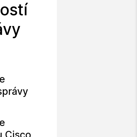
ostí
ávy
ve
správy
ve
u Cisco