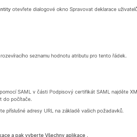
ntity
otevřete dialogové okno Spravovat deklarace
uživatelů
rozevíracího seznamu hodnotu atributu pro tento řádek.
í pomocí SAML
v části
Podpisový certifikát SAML
najděte XM
át do počítače.
jte příslušné adresy URL na základě vašich požadavků.
kace a pak vyberte Všechny aplikace
.