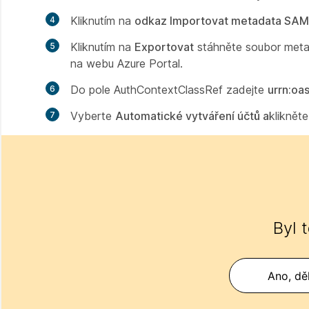
Kliknutím na
odkaz Importovat metadata SA
Kliknutím na
Exportovat
stáhněte
soubor meta
na webu Azure
Portal.
Do
pole AuthContextClassRef
zadejte
urrn:oa
Vyberte
Automatické vytváření účtů a
kliknět
Byl 
Ano, děk