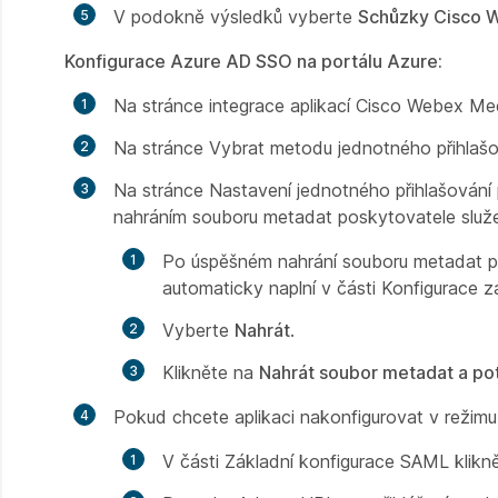
V podokně výsledků vyberte
Schůzky Cisco 
Konfigurace Azure AD SSO na portálu Azure
:
Na
stránce integrace aplikací Cisco Webex Me
Na
stránce Vybrat metodu jednotného přihlašo
Na
stránce Nastavení jednotného přihlašován
nahráním souboru metadat poskytovatele
služ
Po
úspěšném nahrání souboru metadat p
automaticky naplní v části Konfigurace
z
Vyberte
Nahrát
.
Klikněte na
Nahrát soubor metadat a p
Pokud chcete aplikaci nakonfigurovat v
režimu
V
části Základní konfigurace SAML
klikn