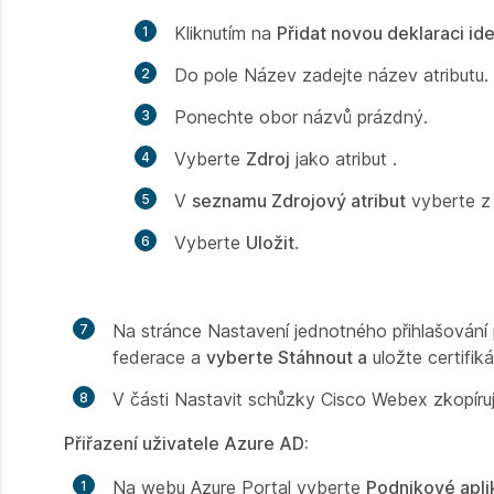
Kliknutím na
Přidat novou deklaraci ide
Do
pole Název
zadejte název atributu.
Ponechte
obor názvů
prázdný.
Vyberte
Zdroj
jako atribut
.
V
seznamu Zdrojový atribut
vyberte z 
Vyberte
Uložit
.
Na
stránce Nastavení jednotného přihlašován
federace a
vyberte Stáhnout a
uložte certifik
V
části Nastavit schůzky Cisco Webex
zkopíru
Přiřazení uživatele Azure AD:
Na webu Azure Portal vyberte
Podnikové apli