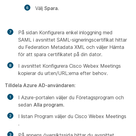
Välj
Spara
.
På sidan Konfigurera enkel inloggning med
SAML i avsnittet
SAML-signeringscertifikat hittar
du Federation Metadata XML och väljer Hämta
för att spara certifikatet på
din
dator.
I avsnittet
Konfigurera Cisco Webex Meetings
kopierar du url:en/URL:erna efter behov.
Tilldela Azure AD-användaren:
I Azure-portalen väljer du
Företagsprogram och
sedan
Alla program
.
I listan
Program väljer du Cisco Webex Meetings
.
På
appens
översiktssida hittar du avsnittet