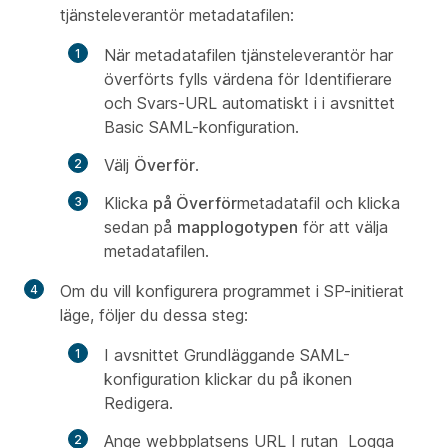
tjänsteleverantör
metadatafilen:
När metadatafilen tjänsteleverantör har
överförts fylls värdena för Identifierare
och Svars-URL automatiskt i i
avsnittet
Basic
SAML-konfiguration.
Välj
Överför
.
Klicka
på Överför
metadatafil och klicka
sedan på
mapplogotypen
för att välja
metadatafilen.
Om du vill konfigurera programmet i
SP-initierat
läge, följer du dessa steg:
I avsnittet
Grundläggande SAML-
konfiguration
klickar du på ikonen
Redigera.
Ange webbplatsens URL I rutan
Logga