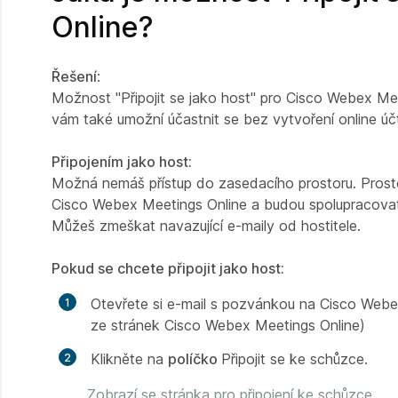
Online?
Řešení
:
Možnost "Připojit se jako host" pro Cisco Webex Mee
vám také umožní účastnit se bez vytvoření online ú
Připojením jako host:
Možná nemáš přístup do zasedacího prostoru. Prostor
Cisco Webex Meetings Online a budou spolupracovat
Můžeš zmeškat navazující e-maily od hostitele.
Pokud se chcete připojit jako host:
Otevřete si e-mail s pozvánkou na Cisco Webex
ze stránek Cisco Webex Meetings Online)
Klikněte na
políčko
Připojit se ke schůzce.
Zobrazí se stránka pro připojení ke schůzce.