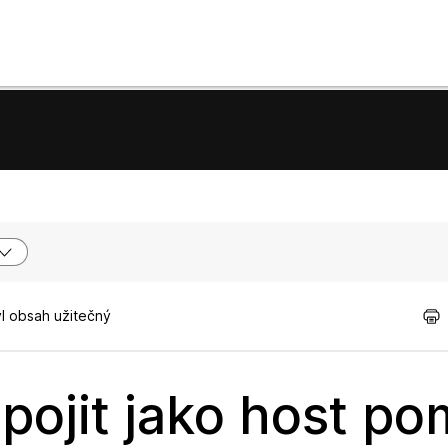
yl obsah užitečný
pojit jako host po