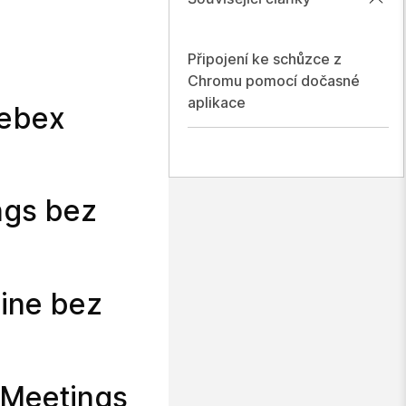
Připojení ke schůzce z
Chromu pomocí dočasné
aplikace
Webex
ngs bez
line bez
x Meetings