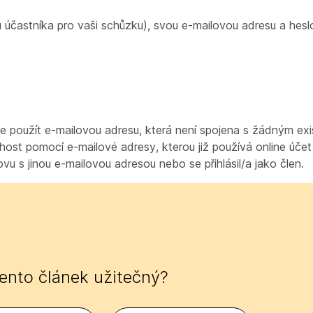
 účastníka pro vaši schůzku), svou e-mailovou adresu a hes
síte použít e-mailovou adresu, která není spojena s žádným ex
 host pomocí e-mailové adresy, kterou již používá online úč
u s jinou e-mailovou adresou nebo se přihlásil/a jako člen.
tento článek užitečný?