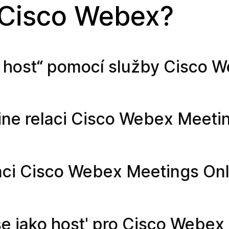
 Cisco Webex?
ko host“ pomocí služby Cisco 
line relaci Cisco Webex Meeti
laci Cisco Webex Meetings On
 se jako host' pro Cisco Webe