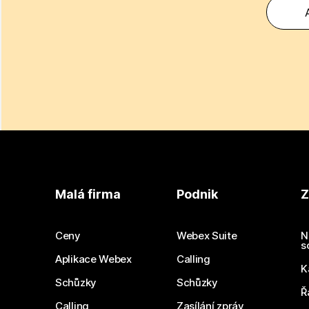
Malá firma
Podnik
Z
Ceny
Webex Suite
N
s
Aplikace Webex
Calling
K
Schůzky
Schůzky
Ř
Calling
Zasílání zpráv