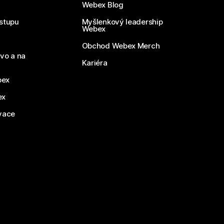
Webex Blog
stupu
Myšlenkový leadership
Webex
Obchod Webex Merch
vo a na
Kariéra
bex
ex
vace