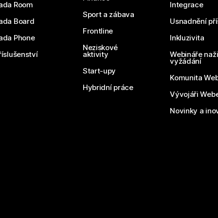
ada Room
Integrace
Sport a zábava
ada Board
Usnadnění pří
Frontline
ada Phone
Inkluzivita
Neziskové
říslušenství
aktivity
Webináře naži
vyžádání
Start-upy
Komunita We
Hybridní práce
Vývojáři Web
Novinky a ino