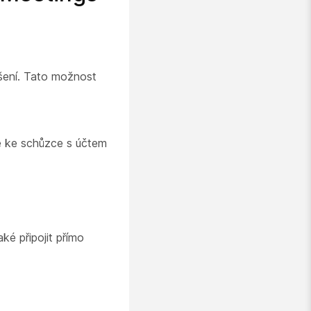
ášení. Tato možnost
se ke schůzce s účtem
é připojit přímo