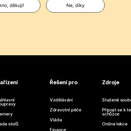
Ano, děkuji!
Ne, díky
ařízení
Řešení pro
Zdroje
áhlavní
Vzdělávání
Stažené soub
oupravy
Zdravotní péče
Připojit se k t
amery
schůzce
Vláda
ada stolů
Online lekce
Finance