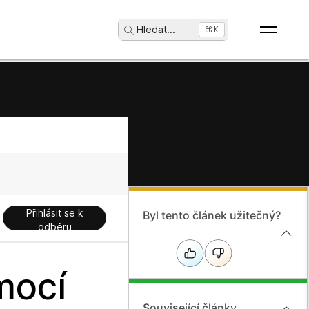
Hledat
...
⌘K
Přihlásit se k
Byl tento článek užitečný?
odběru
mocí
Související články